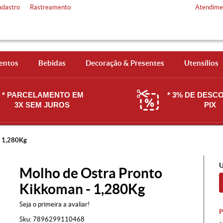
adastro
Rastreamento
Atendime
entos
Bebidas
Decoração & Presentes
Utensílios
* PARCELAMENTO EM
* 3% DE DESC
3X SEM JUROS
PIX
- 1,280Kg
U
Molho de Ostra Pronto
Kikkoman - 1,280Kg
Seja o primeira a avaliar!
Sku:
7896299110468