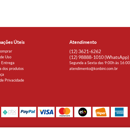
mações Úteis
Atendimento
(12)
3621-6262
omprar
(12)
98888-1010
(WhatsApp)
de Uso
e Entrega
Segunda a Sexta das 9:00h às 16:0
a dos produtos
atendimento@konbini.com.br
nça
 de Privacidade