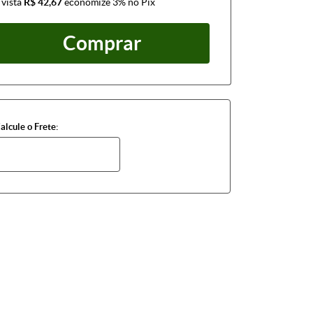
 vista
R$ 42,67
economize
3%
no Pix
Comprar
alcule o Frete: