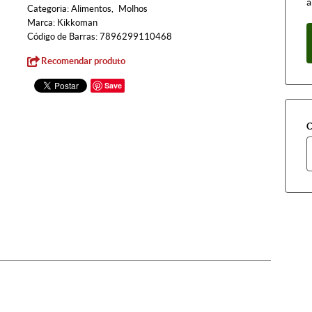
à
Categoria:
Alimentos
Molhos
Marca:
Kikkoman
Código de Barras:
7896299110468
Recomendar produto
Save
C