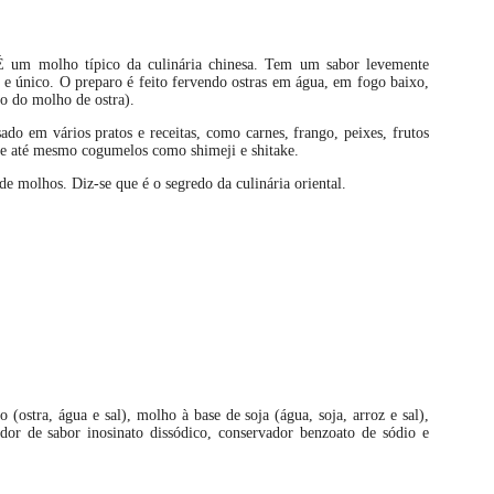
. É um molho típico da culinária chinesa. Tem um sabor levemente
e único. O preparo é feito fervendo ostras em água, em fogo baixo,
co do molho de ostra).
o em vários pratos e receitas, como carnes, frango, peixes, frutos
z e até mesmo cogumelos como shimeji e shitake.
de molhos. Diz-se que é o segredo da culinária oriental.
 (ostra, água e sal), molho à base de soja (água, soja, arroz e sal),
dor de sabor inosinato dissódico, conservador benzoato de sódio e