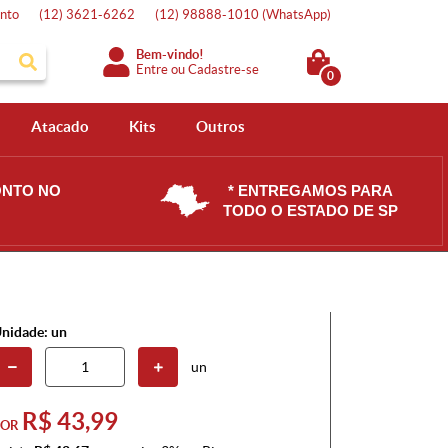
nto
(12)
3621-6262
(12)
98888-1010
(WhatsApp)
Bem-vindo!
Entre
ou
Cadastre-se
0
Atacado
Kits
Outros
ONTO NO
* ENTREGAMOS PARA
TODO O ESTADO DE SP
nidade: un
un
R$ 43,99
POR