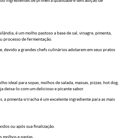
ndo ingredientes de primeira qualidade e sem adição de
ilândia, é um molho pastoso a base de sal, vinagre, pimenta,
eu processo de fermentação.
, devido a grandes chefs culinários adotarem em seus pratos
o ideal para sopas, molhos de salada, massas, pizzas, hot dog,
 deixa-lo com um delicioso e picante sabor.
s, a pimenta sriracha é um excelente ingrediente para as mais
idos ou após sua finalização.
s molhos e pastas.