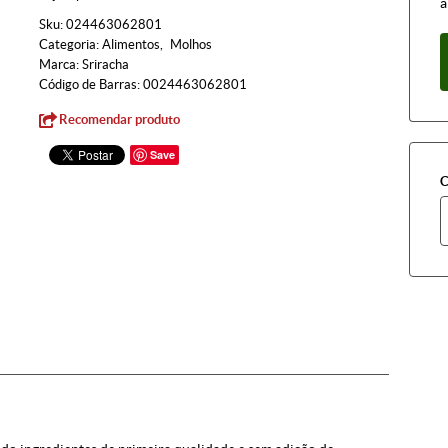
à
Sku:
024463062801
Categoria:
Alimentos
Molhos
Marca:
Sriracha
Código de Barras:
0024463062801
Recomendar produto
Save
C