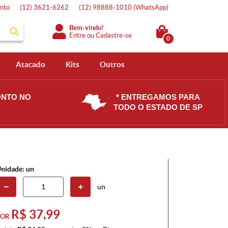
nto
(12)
3621-6262
(12)
98888-1010
(WhatsApp)
Bem-vindo!
Entre
ou
Cadastre-se
0
Atacado
Kits
Outros
ONTO NO
* ENTREGAMOS PARA
TODO O ESTADO DE SP
nidade: un
un
R$ 37,99
POR