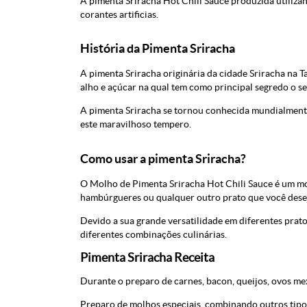
A pimenta Sriracha Hot Chili Sauce produzida utiliza
corantes artificias.
História da Pimenta Sriracha
A pimenta Sriracha originária da cidade Sriracha na Ta
alho e açúcar na qual tem como principal segredo o s
A pimenta Sriracha se tornou conhecida mundialmente
este maravilhoso tempero.
Como usar a pimenta Sriracha?
O Molho de Pimenta Sriracha Hot Chili Sauce é um molh
hambúrgueres ou qualquer outro prato que você deseja
Devido a sua grande versatilidade em diferentes prato
diferentes combinações culinárias.
Pimenta Sriracha Receita
Durante o preparo de carnes, bacon, queijos, ovos mex
Preparo de molhos especiais, combinando outros tipo