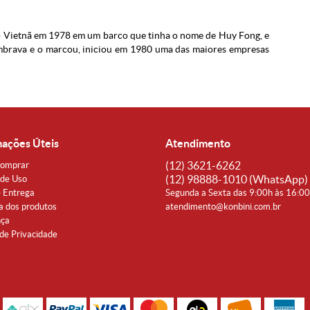
 Vietnã em 1978 em um barco que tinha o nome de Huy Fong, e
mbrava e o marcou, iniciou em 1980 uma das maiores empresas
mações Úteis
Atendimento
(12)
3621-6262
omprar
(12)
98888-1010
(WhatsApp)
de Uso
e Entrega
Segunda a Sexta das 9:00h às 16:0
a dos produtos
atendimento@konbini.com.br
nça
 de Privacidade