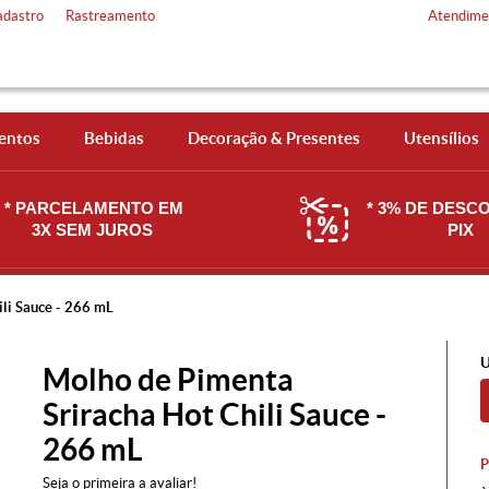
adastro
Rastreamento
Atendime
entos
Bebidas
Decoração & Presentes
Utensílios
* PARCELAMENTO EM
* 3% DE DESC
3X SEM JUROS
PIX
li Sauce - 266 mL
U
Molho de Pimenta
Sriracha Hot Chili Sauce -
266 mL
Seja o primeira a avaliar!