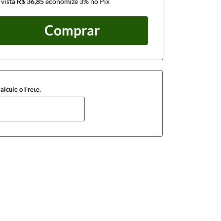
 vista
R$ 36,85
economize
3%
no Pix
Comprar
alcule o Frete: