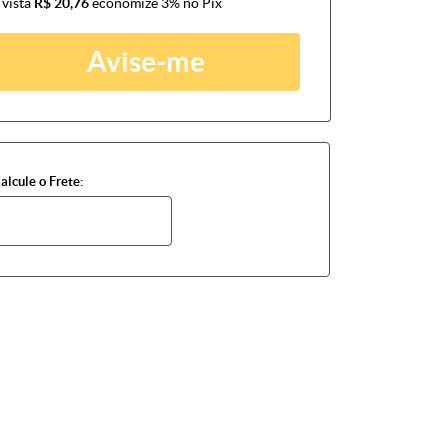
 vista
R$ 20,76
economize
3%
no Pix
Avise-me
alcule o Frete: