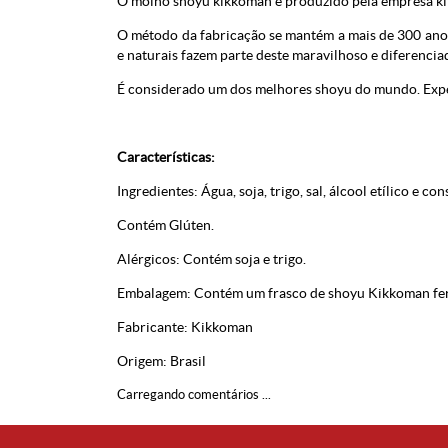
O molho shoyu kikkoman é produzido pela empresa ki
O método da fabricação se mantém a mais de 300 ano
e naturais fazem parte deste maravilhoso e diferencia
É considerado um dos melhores shoyu do mundo.
Exp
Características:
Ingredientes: Água, soja, trigo, sal, álcool etílico e 
Contém Glúten.
Alérgicos: Contém soja e trigo.
Embalagem: Contém um frasco de shoyu Kikkoman fer
Fabricante: Kikkoman
Origem: Brasil
Carregando comentários ...