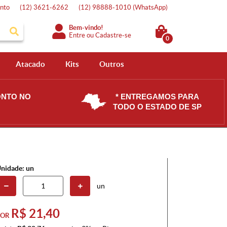
nto
(12)
3621-6262
(12)
98888-1010
(WhatsApp)
Bem-vindo!
Entre
ou
Cadastre-se
0
Atacado
Kits
Outros
ONTO NO
* ENTREGAMOS PARA
TODO O ESTADO DE SP
nidade: un
un
R$ 21,40
POR