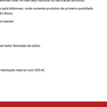
kkoman líder no mercado mundial na fabricação de shoyu.
s pela kikkoman, onde somente produtos de primeira qualidade
do shoyu.
erimente!
conservador benzoato de sódio.
mentação natural com 150 ml.