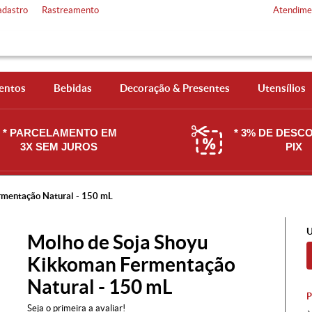
adastro
Rastreamento
Atendime
entos
Bebidas
Decoração & Presentes
Utensílios
* PARCELAMENTO EM
* 3% DE DESC
3X SEM JUROS
PIX
rmentação Natural - 150 mL
U
Molho de Soja Shoyu
Kikkoman Fermentação
Natural - 150 mL
Seja o primeira a avaliar!