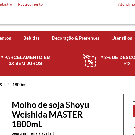
adastro
Rastreamento
Atendime
entos
Bebidas
Decoração & Presentes
Utensílios
* PARCELAMENTO EM
* 3% DE DESC
3X SEM JUROS
PIX
ASTER - 1800mL
U
Molho de soja Shoyu
Weishida MASTER -
1800mL
Seja o primeira a avaliar!