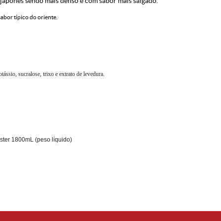
japonês sendo mais denso e com sabor mais salgado.
abor típico do oriente.
ássio, sucralose, trixo e extrato de levedura.
ter 1800mL (peso líquido)