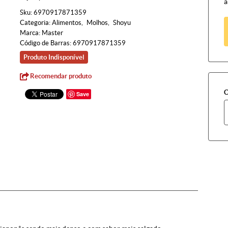
à
Sku:
6970917871359
Categoria:
Alimentos
Molhos
Shoyu
Marca:
Master
Código de Barras:
6970917871359
Produto Indisponível
Recomendar produto
C
Save