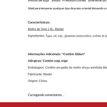
Molho de soja “Shoyu” Premium chinês" diferente do 
Ideal para temperar qualquer tipo de prato oriental deixando o s
Características:
Molho de Soja 1,8L- Master
Ingredientes:
Água, sal, soja , glutamato monossódico, sorbato de pot
Informações Adicionais: “Contém Glúten”
Alérgicos: Contém soja, trigo
Embalagem: Contém um galão de molho shoyu weishida Mas
Fabricante: Master
Origem: China.
Carregando comentários ...