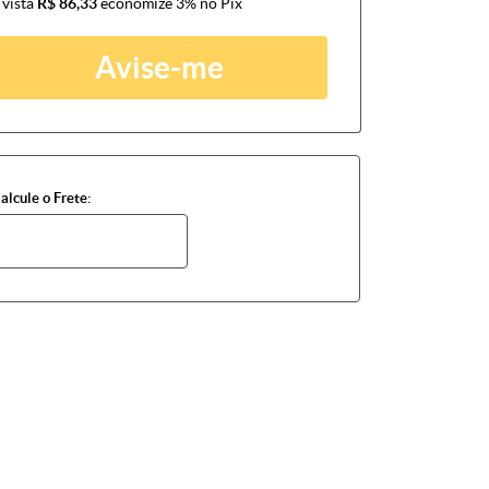
 vista
R$ 86,33
economize
3%
no Pix
Avise-me
alcule o Frete: