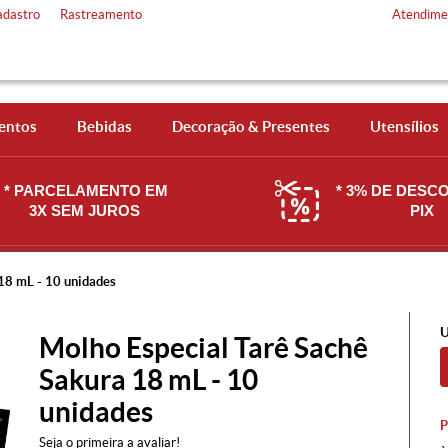
adastro
Rastreamento
Atendime
entos
Bebidas
Decoração & Presentes
Utensílios
* PARCELAMENTO EM
* 3% DE DESC
3X SEM JUROS
PIX
18 mL - 10 unidades
U
Molho Especial Tarê Sachê
Sakura 18 mL - 10
unidades
Seja o primeira a avaliar!