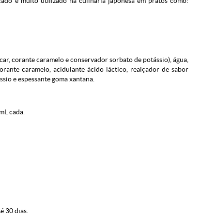
ado é muito utilizado na culinária japonesa em pratos como:
çúcar, corante caramelo e conservador sorbato de potássio), água,
corante caramelo, acidulante ácido láctico, realçador de sabor
ssio e espessante goma xantana.
mL cada.
é 30 dias.