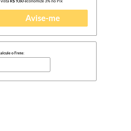
 vista
R$ 9,60
economize
3%
no Pix
Avise-me
alcule o Frete: