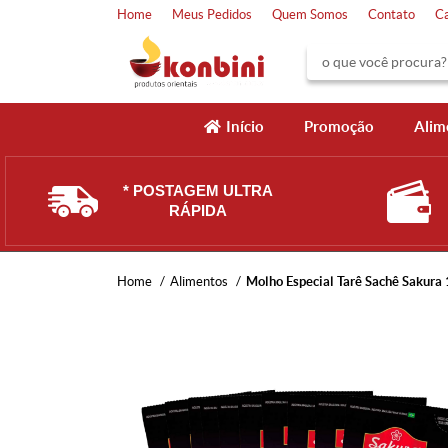
Home
Meus Pedidos
Quem Somos
Contato
C
Início
Promoção
Alim
* POSTAGEM ULTRA
RÁPIDA
Home
Alimentos
Molho Especial Tarê Sachê Sakura 