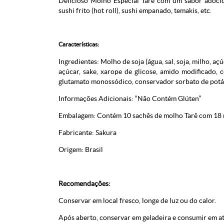
Delicioso Molho Especial Tarê com um sabor adocic
sushi frito (hot roll), sushi empanado, temakis, etc.
Características:
Ingredientes: Molho de soja (água, sal, soja, milho, a
açúcar, sake, xarope de glicose, amido modificado, 
glutamato monossódico, conservador sorbato de potá
Informações Adicionais: “Não Contém Glúten”
Embalagem: Contém 10 sachês de molho Tarê com 18 
Fabricante: Sakura
Origem: Brasil
Recomendações:
Conservar em local fresco, longe de luz ou do calor.
Após aberto, conservar em geladeira e consumir em at