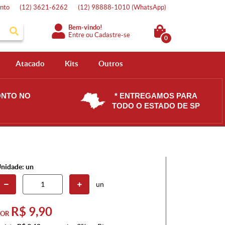
nto
(12)
3621-6262
(12)
98888-1010
(WhatsApp)
Bem-vindo!
Entre
ou
Cadastre-se
0
Atacado
Kits
Outros
ONTO NO
* ENTREGAMOS PARA
TODO O ESTADO DE SP
nidade: un
un
R$ 9,90
POR