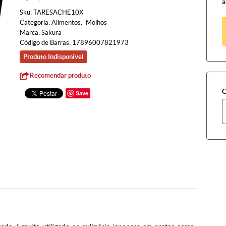
à
Sku:
TARESACHE10X
Categoria:
Alimentos
Molhos
Marca:
Sakura
Código de Barras:
17896007821973
Produto Indisponível
Recomendar produto
C
Save