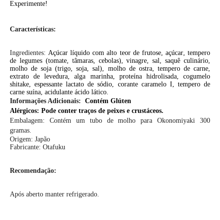
Experimente!
Características:
Ingredientes:
Açúcar líquido com alto teor de frutose,
açúcar
, tempero
de legumes (tomate, tâmaras, cebolas), vinagre, sal, saquê culinário,
molho de soja (trigo, soja, sal), molho de ostra, tempero de carne,
extrato de levedura, alga marinha, proteína hidrolisada, cogumelo
shitake, espessante lactato de sódio, corante caramelo I, tempero de
carne suína, acidulante ácido lático.
Informações Adicionais:
Contém Glúten
Alérgicos: Pode conter traços de peixes e crustáceos.
Embalagem: Contém um tubo de molho para Okonomiyaki 300
gramas.
Origem: Japão
Fabricante: Otafuku
Recomendação:
Após aberto manter refrigerado.