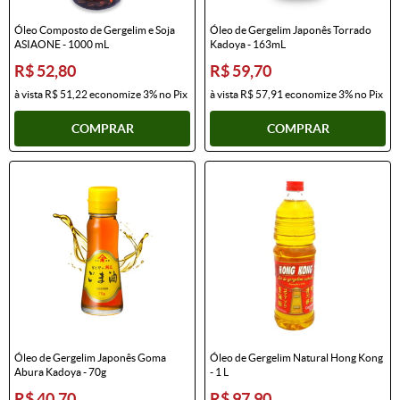
Óleo Composto de Gergelim e Soja
Óleo de Gergelim Japonês Torrado
ASIAONE - 1000 mL
Kadoya - 163mL
R$ 52,80
R$ 59,70
à vista
R$ 51,22
economize
3%
no Pix
à vista
R$ 57,91
economize
3%
no Pix
COMPRAR
COMPRAR
Óleo de Gergelim Japonês Goma
Óleo de Gergelim Natural Hong Kong
Abura Kadoya - 70g
- 1 L
R$ 40,70
R$ 97,90