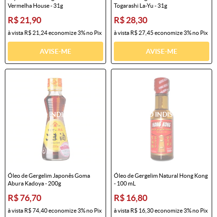
Vermelha House - 31g
Togarashi La-Yu - 31g
R$ 21,90
R$ 28,30
à vista
R$ 21,24
economize
3%
no Pix
à vista
R$ 27,45
economize
3%
no Pix
AVISE-ME
AVISE-ME
Óleo de Gergelim Japonês Goma
Óleo de Gergelim Natural Hong Kong
Abura Kadoya - 200g
- 100 mL
R$ 76,70
R$ 16,80
à vista
R$ 74,40
economize
3%
no Pix
à vista
R$ 16,30
economize
3%
no Pix