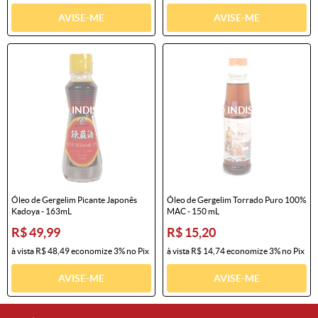
AVISE-ME
AVISE-ME
Óleo de Gergelim Picante Japonês
Óleo de Gergelim Torrado Puro 100%
Kadoya - 163mL
MAC - 150 mL
R$ 49,99
R$ 15,20
à vista
R$ 48,49
economize
3%
no Pix
à vista
R$ 14,74
economize
3%
no Pix
AVISE-ME
AVISE-ME