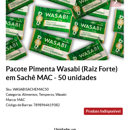
Pacote Pimenta Wasabi (Raiz Forte)
em Sachê MAC - 50 unidades
Sku:
WASABISACHEMAC50
Categoria:
Alimentos
,
Temperos
,
Wasabi
Marca:
MAC
Código de Barras:
7898964619382
Produto Indisponível
Unidade: un