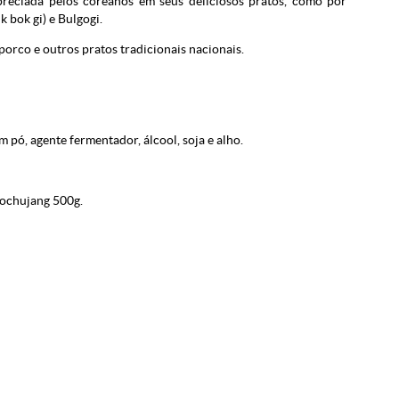
reciada pelos coreanos em seus deliciosos pratos, como por
 bok gi) e Bulgogi.
orco e outros pratos tradicionais nacionais.
 pó, agente fermentador, álcool, soja e alho.
ochujang 500g.