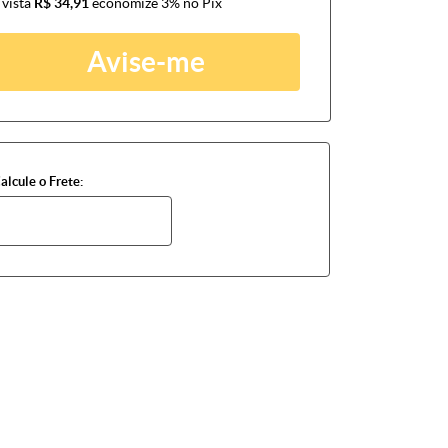
 vista
R$ 34,91
economize
3%
no Pix
Avise-me
alcule o Frete: