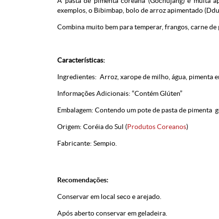
A pasta de pimenta coreana (Gochujang) é muita ap
exemplos, o Bibimbap, bolo de arroz apimentado (Dduk
Combina muito bem para temperar, frangos, carne de p
Características:
Ingredientes: Arroz, xarope de milho, água, pimenta em
Informações Adicionais: “Contém Glúten”
Embalagem: Contendo um pote de pasta de pimenta g
Origem: Coréia do Sul (
Produtos Coreanos
)
Fabricante: Sempio.
Recomendações:
Conservar em local seco e arejado.
Após aberto conservar em geladeira.