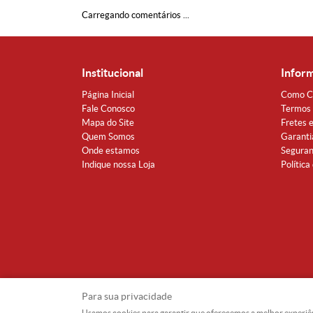
Carregando comentários ...
Institucional
Infor
Página Inicial
Como C
Fale Conosco
Termos 
Mapa do Site
Fretes 
Quem Somos
Garanti
Onde estamos
Segura
Indique nossa Loja
Política
Para sua privacidade
Usamos cookies para garantir que oferecemos a melhor experiência