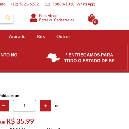
nto
(12)
3621-6262
(12)
98888-1010
(WhatsApp)
Bem-vindo!
Entre
ou
Cadastre-se
0
Atacado
Kits
Outros
ONTO NO
* ENTREGAMOS PARA
TODO O ESTADO DE SP
nidade: un
un
R$ 35,99
POR