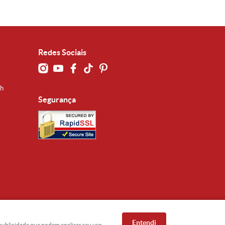
Redes Sociais
0h
Segurança
Entendi
e publicidade que podem analisar seu uso