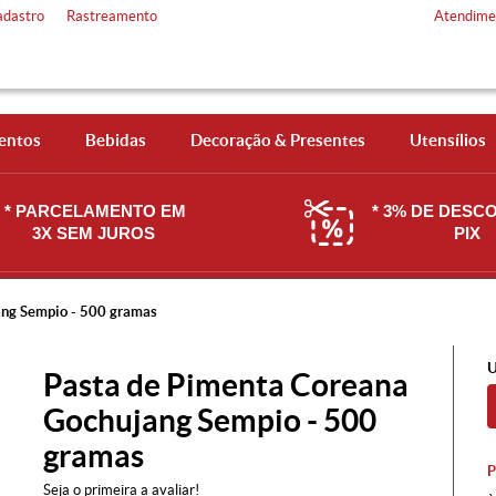
adastro
Rastreamento
Atendime
entos
Bebidas
Decoração & Presentes
Utensílios
* PARCELAMENTO EM
* 3% DE DESC
3X SEM JUROS
PIX
ang Sempio - 500 gramas
U
Pasta de Pimenta Coreana
Gochujang Sempio - 500
gramas
Seja o primeira a avaliar!