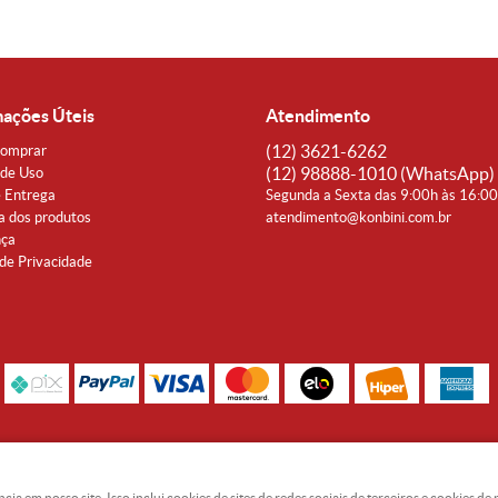
mações Úteis
Atendimento
(12)
3621-6262
omprar
(12)
98888-1010
(WhatsApp)
de Uso
e Entrega
Segunda a Sexta das 9:00h às 16:0
a dos produtos
atendimento@konbini.com.br
nça
 de Privacidade
Rua Coronel João Affonso, 342 Centro - Taubaté - SP CEP 12080-360
Noguti & Amaral Produtos Orientais LTDA - CNPJ: 15.427.609/0001-19
 em nosso site. Isso inclui cookies de sites de redes sociais de terceiros e cookies d