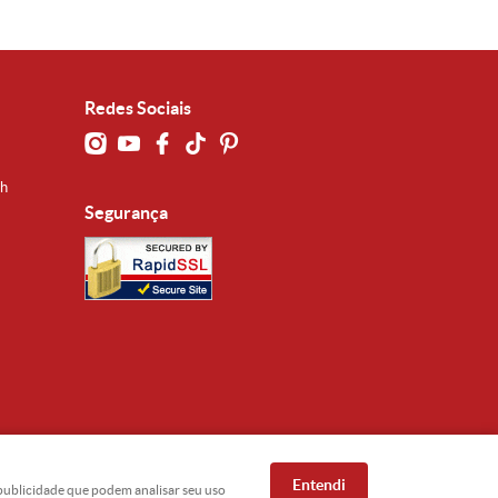
Redes Sociais
0h
Segurança
Entendi
e publicidade que podem analisar seu uso