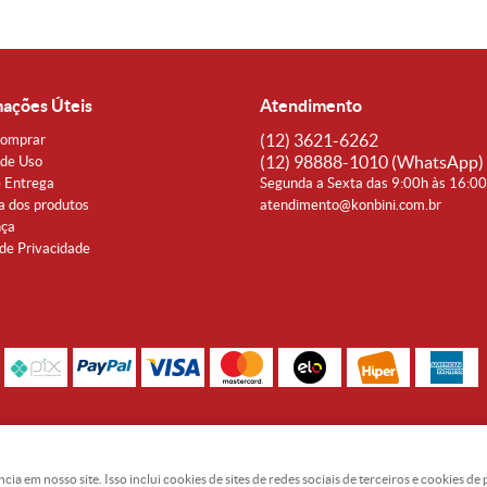
mações Úteis
Atendimento
(12)
3621-6262
omprar
(12)
98888-1010
(WhatsApp)
de Uso
e Entrega
Segunda a Sexta das 9:00h às 16:0
a dos produtos
atendimento@konbini.com.br
nça
 de Privacidade
Rua Coronel João Affonso, 342 Centro - Taubaté - SP CEP 12080-360
Noguti & Amaral Produtos Orientais LTDA - CNPJ: 15.427.609/0001-19
 em nosso site. Isso inclui cookies de sites de redes sociais de terceiros e cookies d