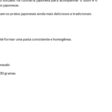
 utlizado na culinária japonesa para acompanhar o sushi e o
os japonesas.
xam os pratos japoneses ainda mais deliciosos e tradicionais.
até formar uma pasta consistente e homogênea.
wasabi.
30 gramas.