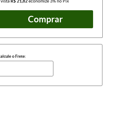
 vista
R$ 21,82
economize
3%
no Pix
Comprar
alcule o Frete: