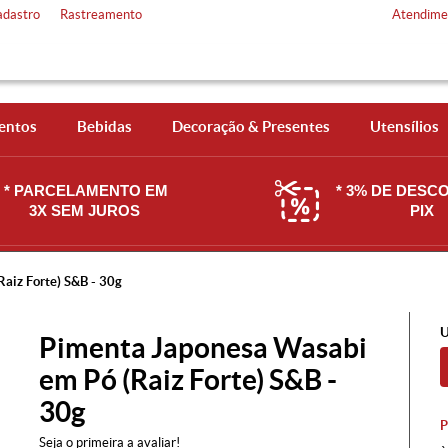
adastro
Rastreamento
Atendime
entos
Bebidas
Decoração & Presentes
Utensílios
* PARCELAMENTO EM
* 3% DE DESC
3X SEM JUROS
PIX
aiz Forte) S&B - 30g
U
Pimenta Japonesa Wasabi
em Pó (Raiz Forte) S&B -
30g
Seja o primeira a avaliar!