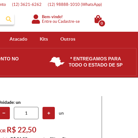
nto
(12)
3621-6262
(12)
98888-1010
(WhatsApp)
Bem-vindo!
Entre
ou
Cadastre-se
0
Atacado
Kits
Outros
ONTO NO
* ENTREGAMOS PARA
TODO O ESTADO DE SP
nidade: un
un
R$ 22,50
POR