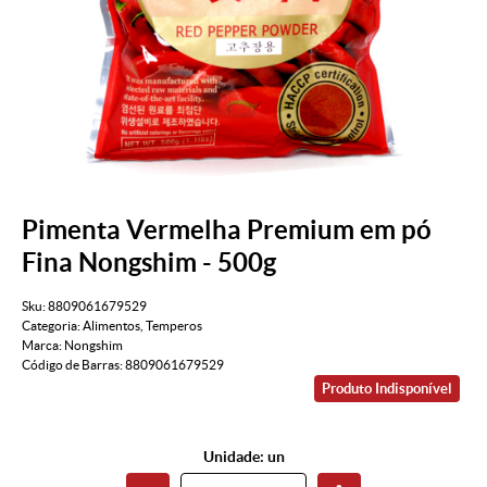
Pimenta Vermelha Premium em pó
Fina Nongshim - 500g
Sku:
8809061679529
Categoria:
Alimentos
,
Temperos
Marca:
Nongshim
Código de Barras:
8809061679529
Produto Indisponível
Unidade: un