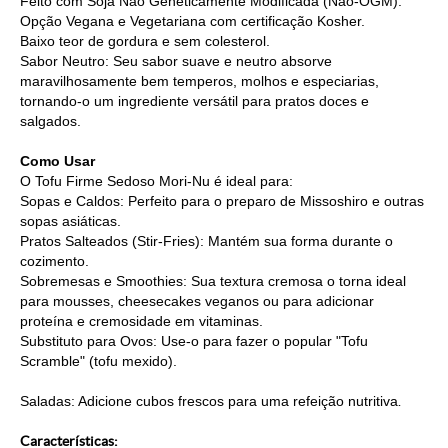
Feito com Soja Não Geneticamente Modificada (Não-OGM).
Opção Vegana e Vegetariana com certificação Kosher.
Baixo teor de gordura e sem colesterol.
Sabor Neutro: Seu sabor suave e neutro absorve
maravilhosamente bem temperos, molhos e especiarias,
tornando-o um ingrediente versátil para pratos doces e
salgados.
Como Usar
O Tofu Firme Sedoso Mori-Nu é ideal para:
Sopas e Caldos: Perfeito para o preparo de Missoshiro e outras
sopas asiáticas.
Pratos Salteados (Stir-Fries): Mantém sua forma durante o
cozimento.
Sobremesas e Smoothies: Sua textura cremosa o torna ideal
para mousses, cheesecakes veganos ou para adicionar
proteína e cremosidade em vitaminas.
Substituto para Ovos: Use-o para fazer o popular "Tofu
Scramble" (tofu mexido).
Saladas: Adicione cubos frescos para uma refeição nutritiva
.
Características: