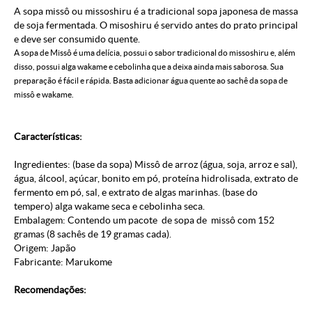
A sopa missô ou missoshiru é a tradicional sopa japonesa de massa
de soja fermentada. O misoshiru é servido antes do prato principal
e deve ser consumido quente.
A sopa de Missô é uma delícia, possui o sabor tradicional do missoshiru e, além
disso, possui alga wakame e cebolinha que a deixa ainda mais saborosa. Sua
preparação é fácil e rápida. Basta adicionar água quente ao sachê da sopa de
missô e wakame.
Características:
Ingredientes: (base da sopa) Missô de arroz (água, soja, arroz e sal),
água, álcool, açúcar, bonito em pó, proteína hidrolisada, extrato de
fermento em pó, sal, e extrato de algas marinhas. (base do
tempero) alga wakame seca e cebolinha seca.
Embalagem: Contendo um pacote de sopa de missô com 152
gramas (8 sachês de 19 gramas cada).
Origem: Japão
Fabricante: Marukome
Recomendações: