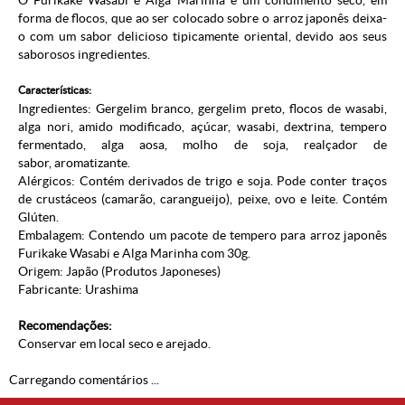
O Furikake Wasabi e Alga Marinha é um condimento seco, em
forma de flocos, que ao ser colocado sobre o arroz japonês deixa-
o com um sabor delicioso tipicamente oriental, devido aos seus
saborosos ingredientes.
Características:
Ingredientes: Gergelim branco, gergelim preto, flocos de wasabi,
alga nori, amido modificado, açúcar, wasabi, dextrina, tempero
fermentado, alga aosa, molho de soja,
realçador de
sabor, aromatizante.
Alérgicos: Contém derivados de trigo e soja. Pode conter traços
de crustáceos (camarão, carangueijo), peixe, ovo e leite. Contém
Glúten.
Embalagem: Contendo um pacote de tempero para arroz japonês
Furikake
Wasabi e Alga Marinha
com 30g.
Origem: Japão (Produtos Japoneses)
Fabricante: Urashima
Recomendações:
Conservar em local seco e arejado.
Carregando comentários ...