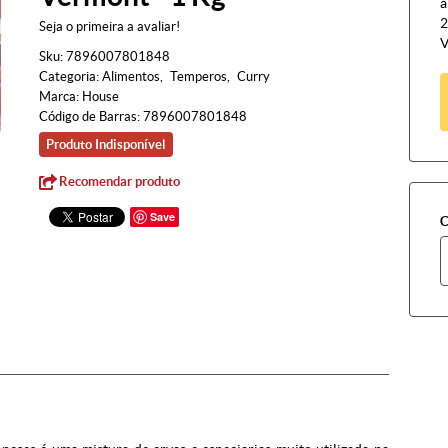
à
2
Seja o primeira a avaliar!
V
Sku:
7896007801848
Categoria:
Alimentos
Temperos
Curry
Marca:
House
Código de Barras:
7896007801848
Produto Indisponível
Recomendar produto
Save
C