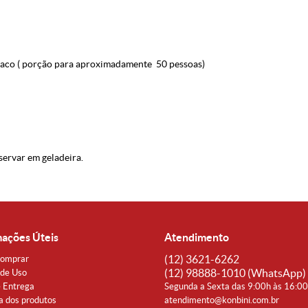
raco ( porção para aproximadamente 50 pessoas)
servar em geladeira.
mações Úteis
Atendimento
(12)
3621-6262
omprar
(12)
98888-1010
(WhatsApp)
de Uso
e Entrega
Segunda a Sexta das 9:00h às 16:0
a dos produtos
atendimento@konbini.com.br