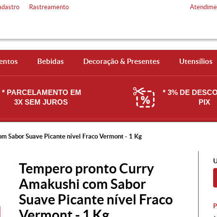
adastro
Rastreamento
Atendime
entos
Bebidas
Decoração & Presentes
Utensílios
* PARCELAMENTO EM
* 3% DE DESC
3X SEM JUROS
PIX
m Sabor Suave Picante nível Fraco Vermont - 1 Kg
U
Tempero pronto Curry
Amakushi com Sabor
Suave Picante nível Fraco
Vermont - 1 Kg