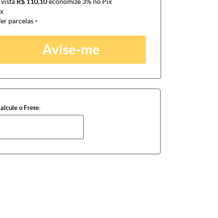
 vista
R$ 110,10
economize
3%
no Pix
x
er parcelas
Avise-me
alcule o Frete: