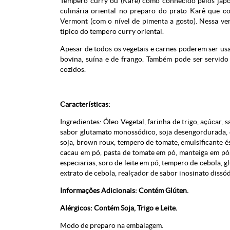
Tempero curry ou (Karê) como conhecido pelos japon
culinária oriental no preparo do prato Karê que c
Vermont (com o nível de pimenta a gosto). Nessa ve
típico do tempero curry oriental.
Apesar de todos os vegetais e carnes poderem ser usa
bovina, suína e de frango. Também pode ser servid
cozidos.
Características:
Ingredientes: Óleo Vegetal, farinha de trigo, açúcar, 
sabor glutamato monossódico, soja desengordurada, qu
soja, brown roux, tempero de tomate, emulsificante é
cacau em pó, pasta de tomate em pó, manteiga em pó, p
especiarias, soro de leite em pó, tempero de cebola, gl
extrato de cebola, realçador de sabor inosinato dissód
Informações Adicionais: Contém Glúten.
Alérgicos: Contém Soja, Trigo e Leite.
Modo de preparo na embalagem.