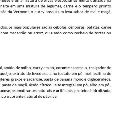
eses é uma mistura de ervas e especiarias muito utilizada na
onsite em uma mistura de legumes, carne e o tempero pronto
rsão da Vermont, o curry possui um leva sabor de mel e maçã,
dos, os mais populares são as cebolas, cenouras, batatas, carne
o com macarrão ou arroz, ou usado como recheio de tortas ou
sal, amido de milho, curry em pó, corante caramelo, realçador de
eijo, extrato de levedura, alho tostato em pó, mel, lecitina de
steres graxos e sacarose, pasta de banana mono e diglicerídeos,
asta de maçã, ácido cítrico, leite integral em pó, alho em pó,,
ucose, aromatizantes naturais e artificiais, proteína hidrolizada,
ico e corante natural de páprica.