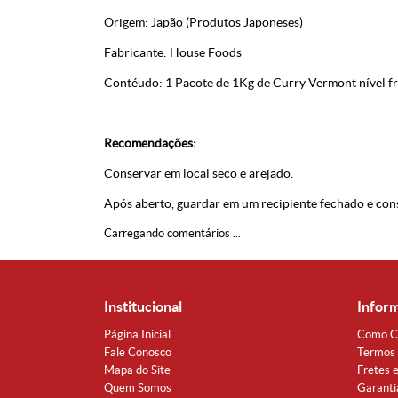
Origem: Japão (Produtos Japoneses)
Fabricante: House Foods
Contéudo: 1 Pacote de 1Kg de Curry Vermont nível f
Recomendações:
Conservar em local seco e arejado.
Após aberto, guardar em um recipiente fechado e con
Carregando comentários ...
Institucional
Infor
Página Inicial
Como C
Fale Conosco
Termos 
Mapa do Site
Fretes 
Quem Somos
Garanti