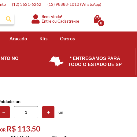
nto
(12)
3621-6262
(12)
98888-1010
(WhatsApp)
Bem-vindo!
Entre
ou
Cadastre-se
0
Atacado
Kits
Outros
ONTO NO
* ENTREGAMOS PARA
TODO O ESTADO DE SP
nidade: un
un
R$ 113,50
POR