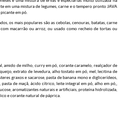
eses é uma mistura de ervas e especiarias muito utilizada na
site em uma mistura de legumes, carne e o tempero pronto JAVA
 picante em pó.
dos, os mais populares são as cebolas, cenouras, batatas, carne
o com macarrão ou arroz, ou usado como recheio de tortas ou
sal, amido de milho, curry em pó, corante caramelo, realçador de
eijo, extrato de levedura, alho tostato em pó, mel, lecitina de
steres graxos e sacarose, pasta de banana mono e diglicerídeos,
asta de maçã, ácido cítrico, leite integral em pó, alho em pó,,
ucose, aromatizantes naturais e artificiais, proteína hidrolizada,
ico e corante natural de páprica.