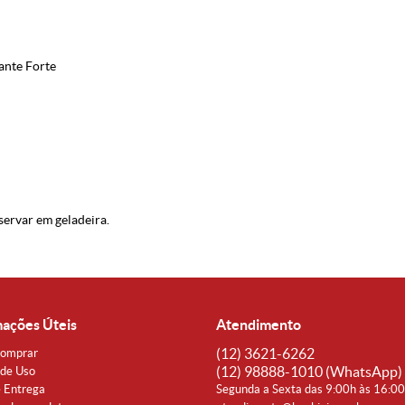
ante Forte
servar em geladeira.
mações Úteis
Atendimento
(12)
3621-6262
omprar
(12)
98888-1010
(WhatsApp)
de Uso
e Entrega
Segunda a Sexta das 9:00h às 16:0