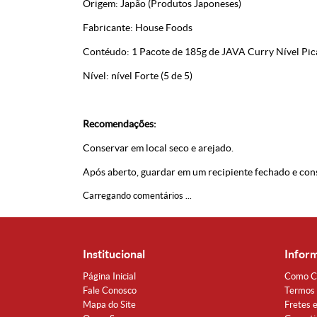
Origem: Japão (Produtos Japoneses)
Fabricante: House Foods
Contéudo: 1 Pacote de 185g de JAVA Curry Nível Pic
Nível:
nível Forte (5 de 5)
Recomendações:
Conservar em local seco e arejado.
Após aberto, guardar em um recipiente fechado e con
Carregando comentários ...
Institucional
Infor
Página Inicial
Como C
Fale Conosco
Termos 
Mapa do Site
Fretes 