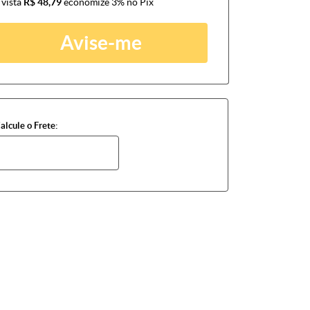
 vista
R$ 48,79
economize
3%
no Pix
Avise-me
alcule o Frete: