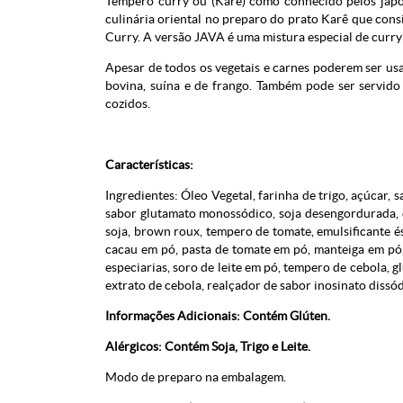
Tempero curry ou (Karê) como conhecido pelos japon
culinária oriental no preparo do prato Karê que con
Curry. A versão JAVA é uma mistura especial de curry
Apesar de todos os vegetais e carnes poderem ser usa
bovina, suína e de frango. Também pode ser servid
cozidos.
Características:
Ingredientes: Óleo Vegetal, farinha de trigo, açúcar, 
sabor glutamato monossódico, soja desengordurada, qu
soja, brown roux, tempero de tomate, emulsificante é
cacau em pó, pasta de tomate em pó, manteiga em pó, p
especiarias, soro de leite em pó, tempero de cebola, gl
extrato de cebola, realçador de sabor inosinato dissód
Informações Adicionais: Contém Glúten.
Alérgicos: Contém Soja, Trigo e Leite.
Modo de preparo na embalagem.