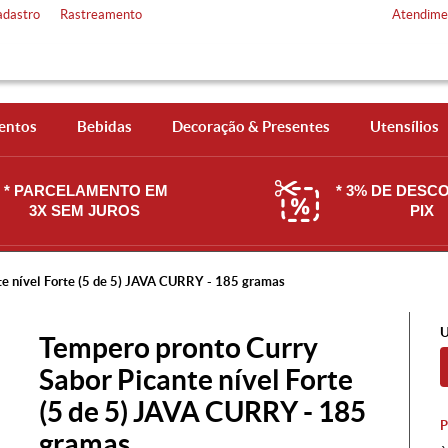
adastro
Rastreamento
Atendime
entos
Bebidas
Decoração & Presentes
Utensílios
* PARCELAMENTO EM
* 3% DE DESC
3X SEM JUROS
PIX
te nível Forte (5 de 5) JAVA CURRY - 185 gramas
U
Tempero pronto Curry
Sabor Picante nível Forte
(5 de 5) JAVA CURRY - 185
gramas