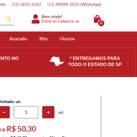
nto
(12)
3621-6262
(12)
98888-1010
(WhatsApp)
Bem-vindo!
Entre
ou
Cadastre-se
0
Atacado
Kits
Outros
ONTO NO
* ENTREGAMOS PARA
TODO O ESTADO DE SP
nidade: un
un
R$ 50,30
POR