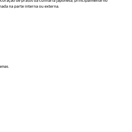
coração de pratos da culinária japonesa, principalmente no
ada na parte interna ou externa.
amas.