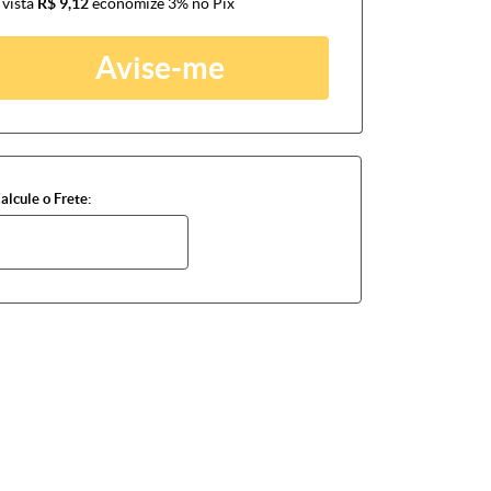
 vista
R$ 9,12
economize
3%
no Pix
Avise-me
alcule o Frete: