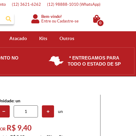
nto
(12)
3621-6262
(12)
98888-1010
(WhatsApp)
Bem-vindo!
Entre
ou
Cadastre-se
0
Atacado
Kits
Outros
ONTO NO
* ENTREGAMOS PARA
TODO O ESTADO DE SP
nidade: un
un
R$ 9,40
POR