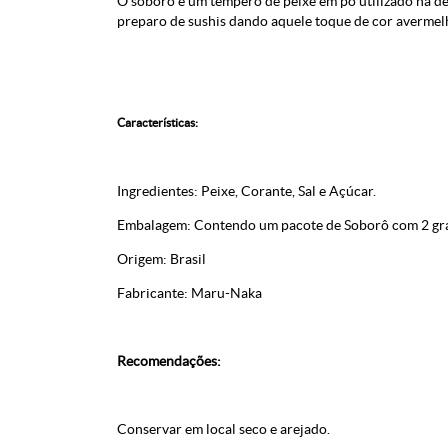
O soborô é um tempero de peixe em pó utilizado na de
preparo de sushis dando aquele toque de cor avermelh
Características:
Ingredientes: Peixe, Corante, Sal e Açúcar.
Embalagem: Contendo um pacote de Soborô com 2 gr
Origem: Brasil
Fabricante: Maru-Naka
Recomendações:
Conservar em local seco e arejado.