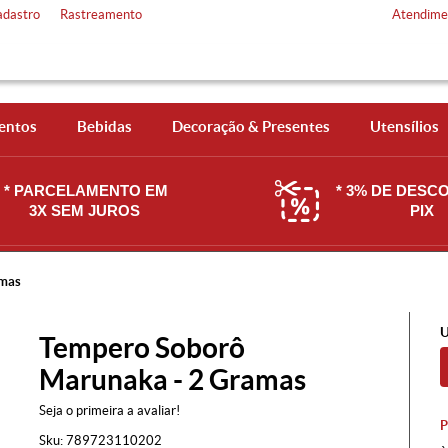
adastro
Rastreamento
Atendime
entos
Bebidas
Decoração & Presentes
Utensílios
* PARCELAMENTO EM
* 3% DE DESC
3X SEM JUROS
PIX
amas
U
Tempero Soborô
Marunaka - 2 Gramas
Seja o primeira a avaliar!
Sku:
789723110202