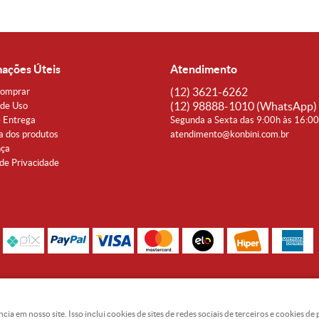
mações Úteis
Atendimento
(12)
3621-6262
omprar
(12)
98888-1010
(WhatsApp)
de Uso
e Entrega
Segunda a Sexta das 9:00h às 16:0
a dos produtos
atendimento@konbini.com.br
nça
 de Privacidade
Rua Coronel João Affonso, 342 Centro - Taubaté - SP CEP 12080-360
Noguti & Amaral Produtos Orientais LTDA - CNPJ: 15.427.609/0001-19
 em nosso site. Isso inclui cookies de sites de redes sociais de terceiros e cookies d