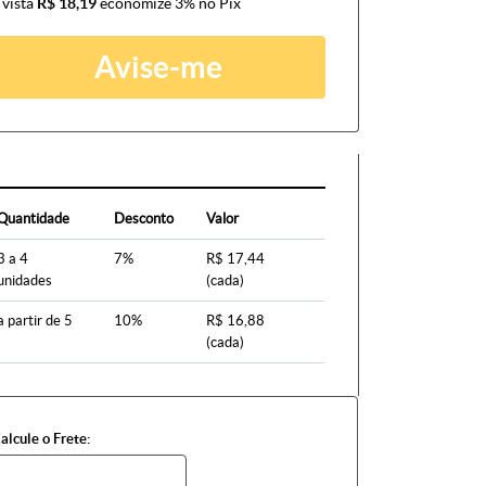
 vista
R$ 18,19
economize
3%
no Pix
Avise-me
Quantidade
Desconto
Valor
3 a 4
7%
R$ 17,44
unidades
(cada)
a partir de 5
10%
R$ 16,88
(cada)
alcule o Frete: