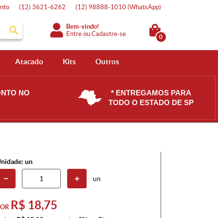
nto
(12)
3621-6262
(12)
98888-1010
(WhatsApp)
Bem-vindo!
Entre
ou
Cadastre-se
0
Atacado
Kits
Outros
ONTO NO
* ENTREGAMOS PARA
TODO O ESTADO DE SP
nidade: un
un
R$ 18,75
POR