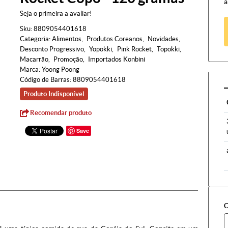
à
Seja o primeira a avaliar!
Sku:
8809054401618
Categoria:
Alimentos
Produtos Coreanos
Novidades
Desconto Progressivo
Yopokki
Pink Rocket
Topokki
Macarrão
Promoção
Importados Konbini
Marca:
Yoong Poong
Código de Barras:
8809054401618
Produto Indisponível
Recomendar produto
Save
C