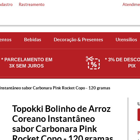
adastro
Rastreamento
Atendime
entos
Bebidas
Decoração & Presentes
Utensílios
* PARCELAMENTO EM
* 3% DE DESC
3X SEM JUROS
PIX
 Instantâneo sabor Carbonara Pink Rocket Copo - 120 gramas
U
Topokki Bolinho de Arroz
Coreano Instantâneo
sabor Carbonara Pink
Rocket Copo - 120 gramas