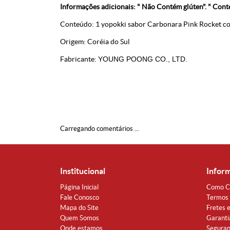
Informações adicionais: " Não Contém glúten".
" Cont
Conteúdo: 1 yopokki sabor Carbonara Pink Rocket c
Origem: Coréia do Sul
Fabricante:
YOUNG POONG CO., LTD.
Carregando comentários ...
Institucional
Infor
Página Inicial
Como C
Fale Conosco
Termos 
Mapa do Site
Fretes 
Quem Somos
Garanti
Onde estamos
Segura