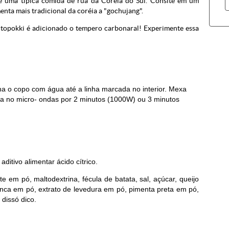
) é uma típica comida de rua da Coréia do Sul. Consite em um
nta mais tradicional da coréia a "gochujang".
l topokki é adicionado o tempero carbonaral! Experimente essa
a o copo com água até a linha marcada no interior. Mexa
 no micro- ondas por 2 minutos (1000W) ou 3 minutos
aditivo alimentar ácido cítrico.
e em pó, maltodextrina, fécula de batata, sal, açúcar, queijo
nca em pó, extrato de levedura em pó, pimenta preta em pó,
o dissó dico.