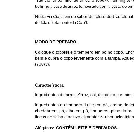
Tradicional bolinho de arroz, o topokki (em inglês
bolinho à base de arroz temperado com a pasta de pime
Nesta versão, além do sabor delicioso do tradiciona
delícia diretamente da Coréia.
MODO DE PREPARO:
Coloque o topokki e o tempero em pó no copo. Ench
bem e cubra o copo levemente com a tampa. Aqueça
(700W).
Características:
Ingredientes do arroz: Arroz, sal, álcool de cereais e 
Ingredientes do tempero: Leite em pó, creme de leit
cheddar em pó, alho em pó, temperos, pimenta bra
flocos de salsa e aditivo alimentar 5'-ribonucleotide
Alérgicos:
CONTÉM LEITE E DERIVADOS.