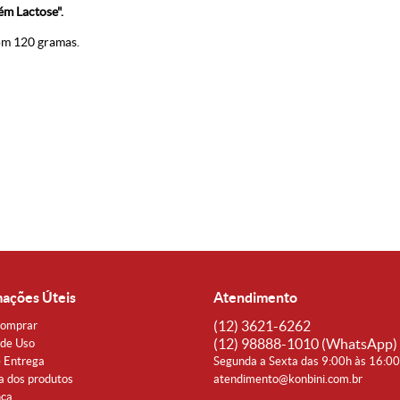
ém Lactose".
om 120 gramas.
mações Úteis
Atendimento
(12)
3621-6262
omprar
(12)
98888-1010
(WhatsApp)
de Uso
e Entrega
Segunda a Sexta das 9:00h às 16:0
a dos produtos
atendimento@konbini.com.br
nça