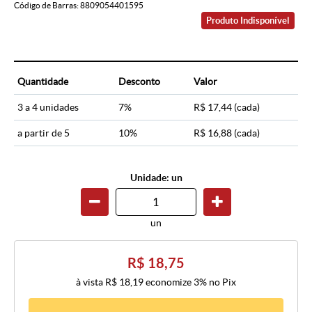
Código de Barras:
8809054401595
Produto Indisponível
Quantidade
Desconto
Valor
3 a 4 unidades
7%
R$ 17,44
(cada)
a partir de 5
10%
R$ 16,88
(cada)
Unidade: un
un
R$ 18,75
à vista
R$ 18,19
economize
3%
no Pix