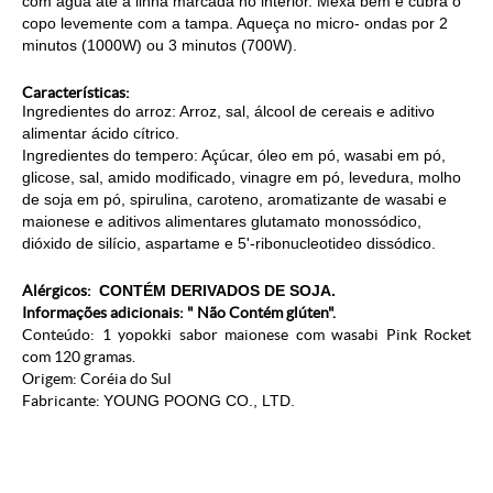
com água até a linha marcada no interior. Mexa bem e cubra o
copo levemente com a tampa. Aqueça no micro- ondas por 2
minutos (1000W) ou 3 minutos (700W).
Características:
Ingredientes do arroz: Arroz, sal, álcool de cereais e aditivo
alimentar ácido cítrico.
Ingredientes do tempero: Açúcar, óleo em pó, wasabi em pó,
glicose, sal, amido modificado, vinagre em pó, levedura, molho
de soja em pó, spirulina, caroteno, aromatizante de wasabi e
maionese e aditivos alimentares glutamato monossódico,
dióxido de silício, aspartame e 5'-ribonucleotideo dissódico.
Alérgicos:
CONTÉM DERIVADOS DE SOJA.
Informações adicionais: " Não Contém glúten".
Conteúdo: 1 yopokki sabor maionese com wasabi Pink Rocket
com 120 gramas.
Origem: Coréia do Sul
Fabricante:
YOUNG POONG CO., LTD.