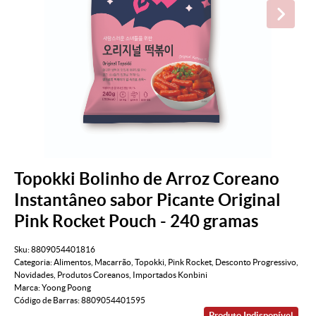
Topokki Bolinho de Arroz Coreano
Instantâneo sabor Picante Original
Pink Rocket Pouch - 240 gramas
Sku:
8809054401816
Categoria:
Alimentos
,
Macarrão
,
Topokki
,
Pink Rocket
,
Desconto Progressivo
,
Novidades
,
Produtos Coreanos
,
Importados Konbini
Marca:
Yoong Poong
Código de Barras:
8809054401595
Produto Indisponível