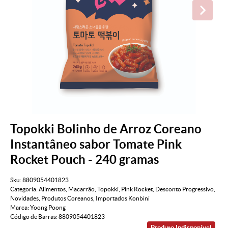
Topokki Bolinho de Arroz Coreano
Instantâneo sabor Tomate Pink
Rocket Pouch - 240 gramas
Sku:
8809054401823
Categoria:
Alimentos
,
Macarrão
,
Topokki
,
Pink Rocket
,
Desconto Progressivo
,
Novidades
,
Produtos Coreanos
,
Importados Konbini
Marca:
Yoong Poong
Código de Barras:
8809054401823
Produto Indisponível