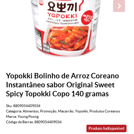
Yopokki Bolinho de Arroz Coreano
Instantâneo sabor Original Sweet
Spicy Topokki Copo 140 gramas
Sku:
8809054409034
Categoria:
Alimentos
,
Promoção
,
Macarrão
,
Yopokki
,
Produtos Coreanos
Marca:
Yoong Poong
Código de Barras:
8809054409034
Produto Indisponível