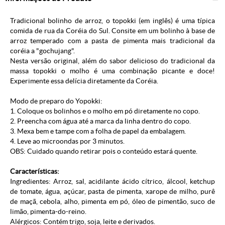
Tradicional bolinho de arroz, o topokki (em inglês) é uma típica
comida de rua da Coréia do Sul. Consite em um bolinho à base de
arroz temperado com a pasta de pimenta mais tradicional da
coréia a "gochujang".
Nesta versão original, além do sabor delicioso do tradicional da
massa topokki o molho é uma combinação picante e doce!
Experimente essa delícia diretamente da Coréia.
Modo de preparo do
Yopokki
:
1. Coloque os bolinhos e o molho em pó diretamente no copo.
2. Preencha com água até a marca da linha dentro do copo.
3. Mexa bem e tampe com a folha de papel da embalagem.
4. Leve ao microondas por 3 minutos.
OBS: Cuidado quando retirar pois o conteúdo estará quente.
Características:
Ingredientes: Arroz, sal, acidilante ácido cítrico, álcool, ketchup
de tomate, água, açúcar, pasta de pimenta, xarope de milho, purê
de maçã, cebola, alho, pimenta em pó, óleo de pimentão, suco de
limão, pimenta-do-reino.
Alérgicos: Contém trigo, soja, leite e derivados.