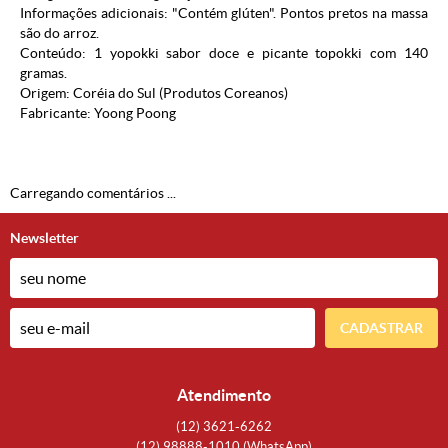
Informações adicionais: "Contém glúten". Pontos pretos na massa
são do arroz.
Conteúdo: 1 yopokki sabor doce e picante topokki com 140
gramas.
Origem: Coréia do Sul (
Produtos Coreanos
)
Fabricante: Yoong Poong
Carregando comentários ...
Newsletter
CADASTRAR
Atendimento
(12)
3621-6262
(12)
98888-1010
(WhatsApp)