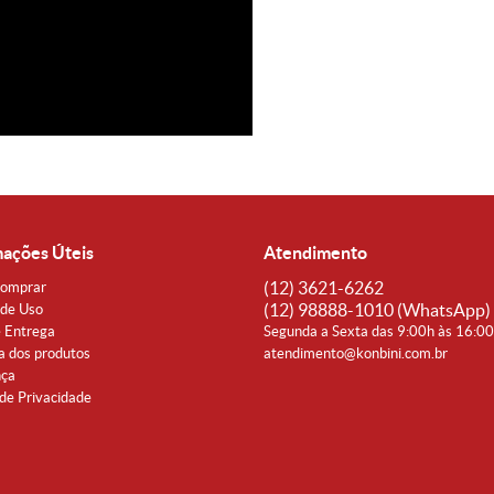
mações Úteis
Atendimento
(12)
3621-6262
omprar
(12)
98888-1010
(WhatsApp)
de Uso
e Entrega
Segunda a Sexta das 9:00h às 16:0
a dos produtos
atendimento@konbini.com.br
nça
 de Privacidade