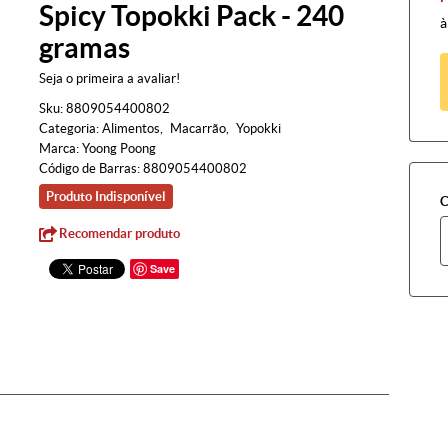
Spicy Topokki Pack - 240
à
gramas
Seja o primeira a avaliar!
Sku:
8809054400802
Categoria:
Alimentos
Macarrão
Yopokki
Marca:
Yoong Poong
Código de Barras:
8809054400802
Produto Indisponível
C
Recomendar produto
Save