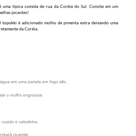
) é uma típica comida de rua da Coréia do Sul. Consite em um
elhas picantes!
al topokki é adicionado molho de pimenta extra deixando uma
iretamente da Coréia.
 água em uma panela em fogo alto.
até o molho engrossar.
cozido e cebolinha.
estará quente.