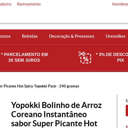
adastro
Rastreamento
Atendime
entos
Bebidas
Decoração & Presentes
Utensílios
* PARCELAMENTO EM
* 3% DE DESC
3X SEM JUROS
PIX
er Picante Hot Spicy Topokki Pack - 240 gramas
U
Yopokki Bolinho de Arroz
Coreano Instantâneo
sabor Super Picante Hot