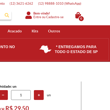
nto
(12)
3621-6262
(12)
98888-1010
(WhatsApp)
Bem-vindo!
Entre
ou
Cadastre-se
0
Atacado
Kits
Outros
ONTO NO
* ENTREGAMOS PARA
TODO O ESTADO DE SP
nidade: un
un
R$ 29,50
POR