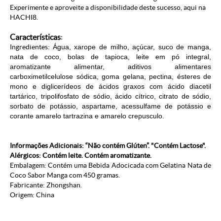
Experimente e aproveite a disponibilidade deste sucesso, aqui na
HACHI8.
Características
:
Ingredientes:
Água, xarope de milho, açúcar, suco de manga,
nata de coco, bolas de tapioca, leite em pó integral,
aromatizante alimentar, aditivos alimentares
carboximetilcelulose sódica, goma gelana, pectina, ésteres de
mono e diglicerídeos de ácidos graxos com ácido diacetil
tartárico, tripolifosfato de sódio, ácido cítrico, citrato de sódio,
sorbato de potássio, aspartame, acessulfame de potássio e
corante amarelo tartrazina e amarelo crepusculo.
Informações Adicionais: “Não contém Glúten”. "Contém Lactose".
Alérgicos: Contém leite. Contém aromatizante.
Embalagem: Contém uma Bebida Adocicada com Gelatina Nata de
Coco Sabor Manga com 450 gramas.
Fabricante: Zhongshan
.
Origem: China