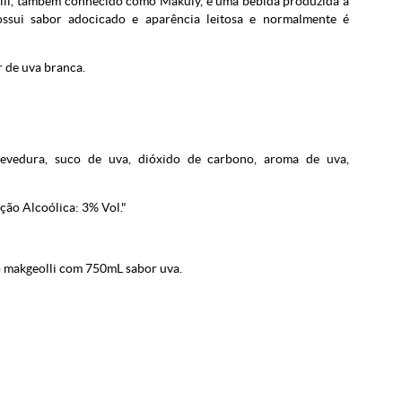
lli, também conhecido como Makuly, é uma bebida produzida a
ossui sabor adocicado e aparência leitosa e normalmente é
 de uva branca.
o, levedura, suco de uva, dióxido de carbono, aroma de uva,
ção Alcoólica: 3% Vol."
 makgeolli com 750mL sabor uva.