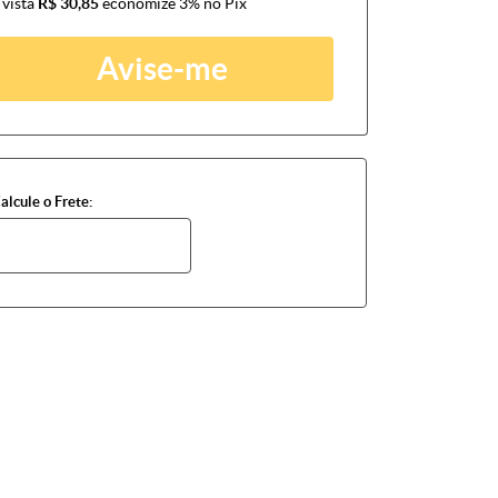
 vista
R$ 30,85
economize
3%
no Pix
Avise-me
alcule o Frete: