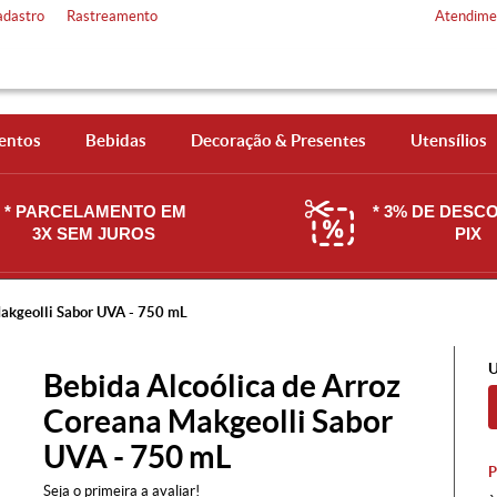
adastro
Rastreamento
Atendime
entos
Bebidas
Decoração & Presentes
Utensílios
* PARCELAMENTO EM
* 3% DE DESC
3X SEM JUROS
PIX
Makgeolli Sabor UVA - 750 mL
U
Bebida Alcoólica de Arroz
Coreana Makgeolli Sabor
UVA - 750 mL
Seja o primeira a avaliar!