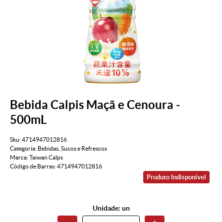
Bebida Calpis Maçã e Cenoura -
500mL
Sku:
4714947012816
Categoria:
Bebidas
,
Sucos e Refrescos
Marca:
Taiwan Calps
Código de Barras:
4714947012816
Produto Indisponível
Unidade: un