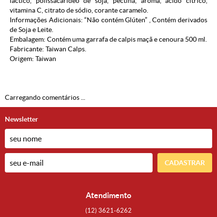
láctico, polissacarídeo de soja, pectina, aroma, ácido cítrico,
vitamina C, citrato de sódio, corante caramelo.
Informações Adicionais: “Não contém Glúten” , Contém derivados
de Soja e Leite.
Embalagem: Contém uma garrafa de calpis maçã e cenoura 500 ml.
Fabricante: Taiwan Calps.
Origem: Taiwan
Carregando comentários ...
Newsletter
CADASTRAR
Atendimento
(12)
3621-6262