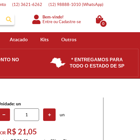
nto
(12)
3621-6262
(12)
98888-1010
(WhatsApp)
Bem-vindo!
Entre
ou
Cadastre-se
0
Atacado
Kits
Outros
ONTO NO
* ENTREGAMOS PARA
TODO O ESTADO DE SP
nidade: un
un
R$ 21,05
POR