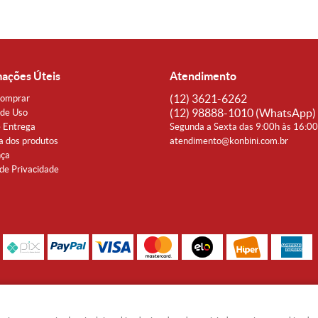
mações Úteis
Atendimento
(12)
3621-6262
omprar
(12)
98888-1010
(WhatsApp)
de Uso
e Entrega
Segunda a Sexta das 9:00h às 16:0
a dos produtos
atendimento@konbini.com.br
nça
 de Privacidade
Rua Coronel João Affonso, 342 Centro - Taubaté - SP CEP 12080-360
Noguti & Amaral Produtos Orientais LTDA - CNPJ: 15.427.609/0001-19