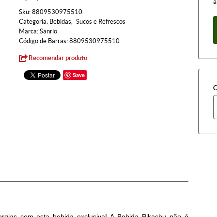
à
Sku:
8809530975510
Categoria:
Bebidas
Sucos e Refrescos
Marca:
Sanrio
Código de Barras:
8809530975510
Recomendar produto
Save
C
gias com esta bebida exclusiva! A Bebida Pikachu não é