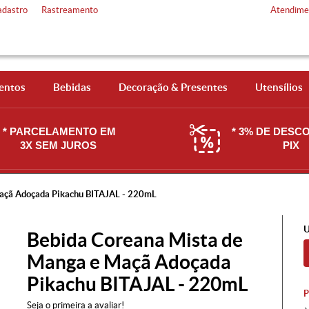
adastro
Rastreamento
Atendime
entos
Bebidas
Decoração & Presentes
Utensílios
* PARCELAMENTO EM
* 3% DE DESC
3X SEM JUROS
PIX
açã Adoçada Pikachu BITAJAL - 220mL
U
Bebida Coreana Mista de
Manga e Maçã Adoçada
Pikachu BITAJAL - 220mL
Seja o primeira a avaliar!