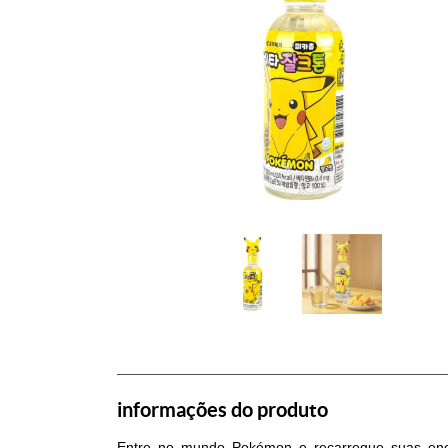
informações do produto
Entre no mundo Pokémon e recarregue suas ener