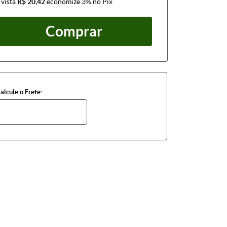
 vista
R$ 20,42
economize
3%
no Pix
Comprar
alcule o Frete: