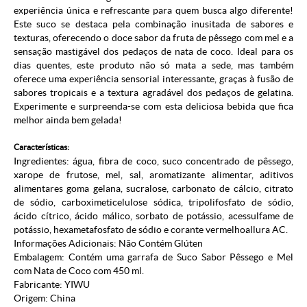
experiência única e refrescante para quem busca algo diferente!
Este suco se destaca pela combinação inusitada de sabores e
texturas, oferecendo o doce sabor da fruta de pêssego com mel e a
sensação mastigável dos pedaços de nata de coco. Ideal para os
dias quentes, este produto não só mata a sede, mas também
oferece uma experiência sensorial interessante, graças à fusão de
sabores tropicais e a textura agradável dos pedaços de gelatina.
Experimente e surpreenda-se com esta deliciosa bebida que fica
melhor ainda bem gelada!
Características:
Ingredientes: água, fibra de coco, suco concentrado de pêssego,
xarope de frutose, mel, sal, aromatizante alimentar, aditivos
alimentares goma gelana, sucralose, carbonato de cálcio, citrato
de sódio, carboximeticelulose sódica, tripolifosfato de sódio,
ácido cítrico, ácido málico, sorbato de potássio, acessulfame de
potássio, hexametafosfato de sódio e corante vermelhoallura AC.
Informações Adicionais: Não Contém Glúten
Embalagem: Contém uma garrafa de Suco Sabor Pêssego e Mel
com Nata de Coco com 450 ml.
Fabricante: YIWU
Origem: China