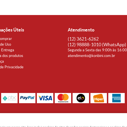
mações Úteis
Atendimento
(12)
3621-6262
omprar
(12)
98888-1010
(WhatsApp)
de Uso
e Entrega
Segunda a Sexta das 9:00h às 16:0
a dos produtos
atendimento@konbini.com.br
nça
 de Privacidade
Rua Coronel João Affonso, 342 Centro - Taubaté - SP CEP 12080-360
Noguti & Amaral Produtos Orientais LTDA - CNPJ: 15.427.609/0001-19