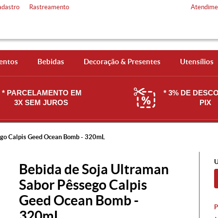
adastro
Rastreamento
Atendime
entos
Bebidas
Decoração & Presentes
Utensílios
* PARCELAMENTO EM
* 3% DE DESC
3X SEM JUROS
PIX
sego Calpis Geed Ocean Bomb - 320mL
U
Bebida de Soja Ultraman
Sabor Pêssego Calpis
Geed Ocean Bomb -
320mL