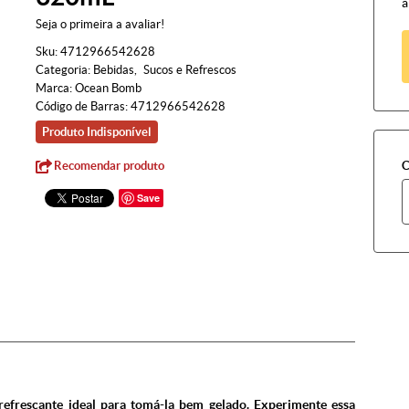
à
Seja o primeira a avaliar!
Sku:
4712966542628
Categoria:
Bebidas
Sucos e Refrescos
Marca:
Ocean Bomb
Código de Barras:
4712966542628
Produto Indisponível
Recomendar produto
C
Save
refrescante ideal para tomá-la bem gelado. Experimente essa