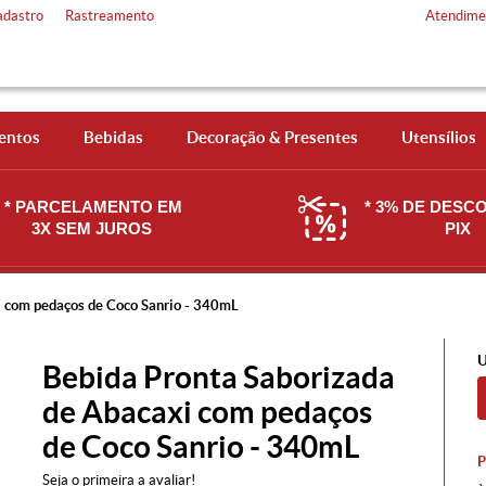
adastro
Rastreamento
Atendime
entos
Bebidas
Decoração & Presentes
Utensílios
* PARCELAMENTO EM
* 3% DE DESC
3X SEM JUROS
PIX
i com pedaços de Coco Sanrio - 340mL
U
Bebida Pronta Saborizada
de Abacaxi com pedaços
de Coco Sanrio - 340mL
Seja o primeira a avaliar!