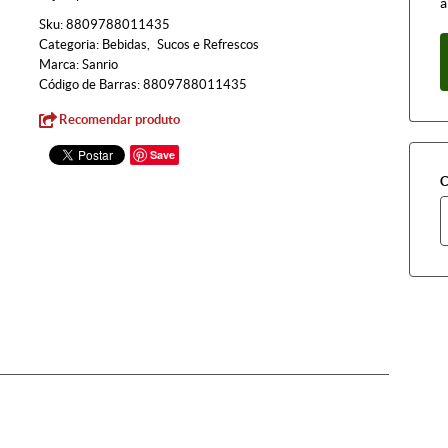
à
Sku:
8809788011435
Categoria:
Bebidas
Sucos e Refrescos
Marca:
Sanrio
Código de Barras:
8809788011435
Recomendar produto
Save
C