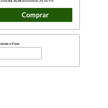
 vista
R$ 16,98
economize
3%
no Pix
Comprar
alcule o Frete: