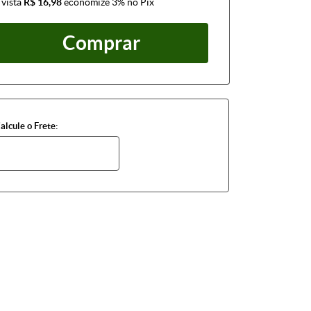
 vista
R$ 16,98
economize
3%
no Pix
Comprar
alcule o Frete: