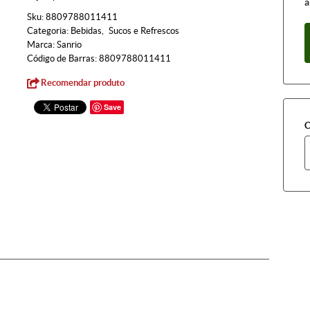
à
Sku:
8809788011411
Categoria:
Bebidas
Sucos e Refrescos
Marca:
Sanrio
Código de Barras:
8809788011411
Recomendar produto
Save
C