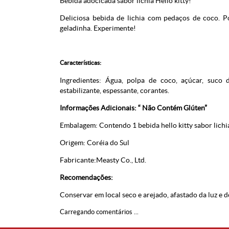
Bebida adocicada sabor lichia Hello kitty!
Deliciosa bebida de lichia com pedaços de coco. 
geladinha. Experimente!
Características:
Ingredientes: Água, polpa de coco, açúcar, suco de
estabilizante, espessante, corantes.
Informações Adicionais: “ Não Contém Glúten”
Embalagem: Contendo 1 bebida hello kitty sabor lichi
Origem: Coréia do Sul
Fabricante:Measty Co., Ltd.
Recomendações:
Conservar em local seco e arejado, afastado da luz e d
Carregando comentários ...