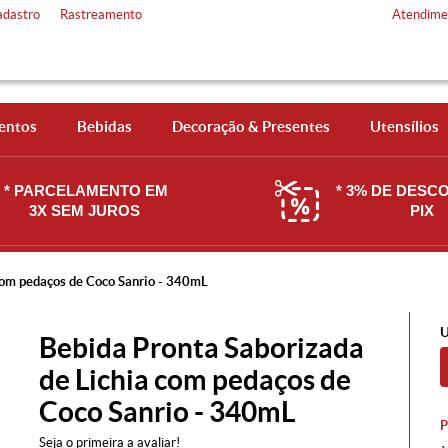
adastro
Rastreamento
Atendime
entos
Bebidas
Decoração & Presentes
Utensílios
* PARCELAMENTO EM
* 3% DE DESC
3X SEM JUROS
PIX
com pedaços de Coco Sanrio - 340mL
U
Bebida Pronta Saborizada
de Lichia com pedaços de
Coco Sanrio - 340mL
Seja o primeira a avaliar!