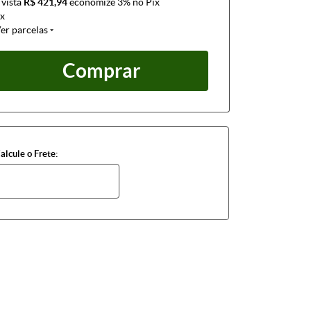
 vista
R$ 421,94
economize
3%
no Pix
x
er parcelas
Comprar
alcule o Frete: