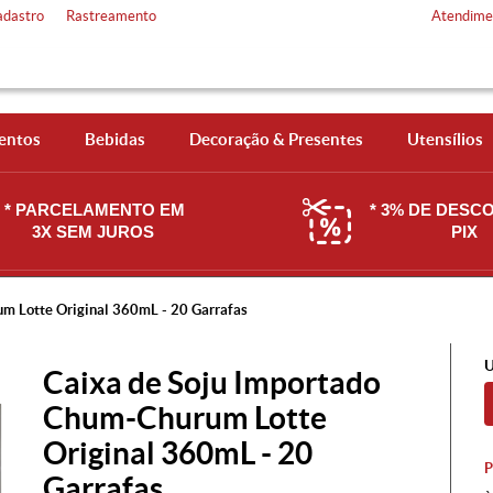
adastro
Rastreamento
Atendime
entos
Bebidas
Decoração & Presentes
Utensílios
* PARCELAMENTO EM
* 3% DE DESC
3X SEM JUROS
PIX
m Lotte Original 360mL - 20 Garrafas
U
Caixa de Soju Importado
Chum-Churum Lotte
Original 360mL - 20
Garrafas