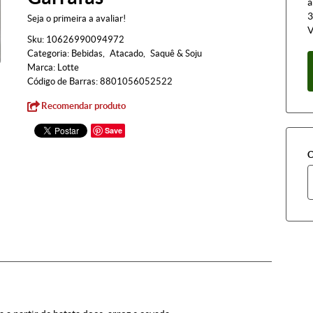
à
3
Seja o primeira a avaliar!
V
Sku:
10626990094972
Categoria:
Bebidas
Atacado
Saquê & Soju
Marca:
Lotte
Código de Barras:
8801056052522
Recomendar produto
Save
C