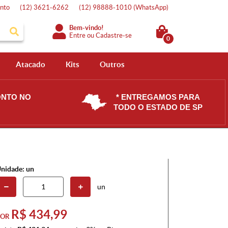
nto
(12)
3621-6262
(12)
98888-1010
(WhatsApp)
Bem-vindo!
Entre
ou
Cadastre-se
0
Atacado
Kits
Outros
ONTO NO
* ENTREGAMOS PARA
TODO O ESTADO DE SP
nidade: un
un
R$ 434,99
POR