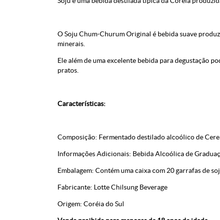
Soju é uma bebida destilada típica da Coréia produzida
O Soju Chum-Churum Original é bebida suave produzida
minerais.
Ele além de uma excelente bebida para degustação pode
pratos.
Características:
Composição: Fermentado destilado alcoólico de Cerea
Informações Adicionais: Bebida Alcoólica de Graduaçã
Embalagem: Contém uma caixa com 20 garrafas de so
Fabricante: Lotte Chilsung Beverage
Origem: Coréia do Sul