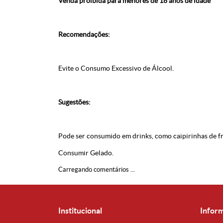
Venda proibida para menores de 18 anos de idade
Recomendações:
Evite o Consumo Excessivo de Álcool.
Sugestões:
Pode ser consumido em drinks, como caipirinhas de fr
Consumir Gelado.
Carregando comentários ...
Institucional
Infor