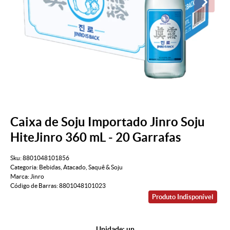
Caixa de Soju Importado Jinro Soju
HiteJinro 360 mL - 20 Garrafas
Sku:
8801048101856
Categoria:
Bebidas
,
Atacado
,
Saquê & Soju
Marca:
Jinro
Código de Barras:
8801048101023
Produto Indisponível
Unidade: un