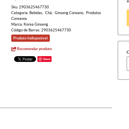
à
Sku:
2903625467730
Categoria:
Bebidas
Chá
Ginseng Coreano
Produtos
Coreanos
Marca:
Korea Ginseng
Código de Barras:
2903625467730
Produto Indisponível
Recomendar produto
C
Save