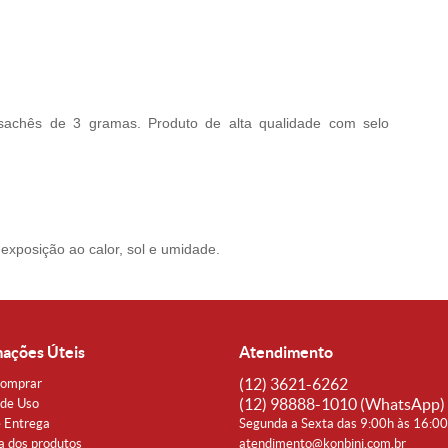
chês de 3 gramas. Produto de alta qualidade com selo
exposição ao calor, sol e umidade.
mações Úteis
Atendimento
(12)
3621-6262
omprar
(12)
98888-1010
(WhatsApp)
de Uso
e Entrega
Segunda a Sexta das 9:00h às 16:0
a dos produtos
atendimento@konbini.com.br