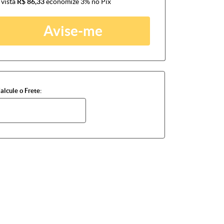
 vista
R$ 86,33
economize
3%
no Pix
Avise-me
alcule o Frete: