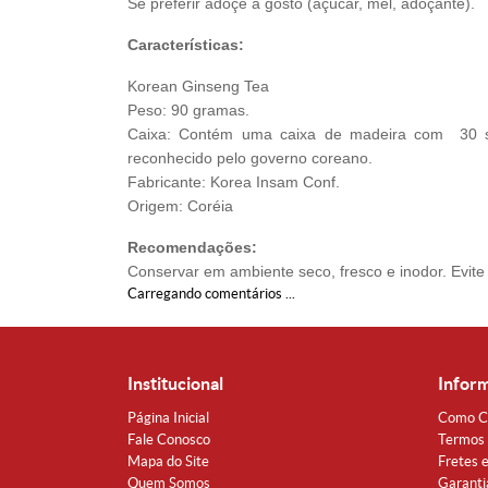
Se preferir adoçe a gosto (açúcar, mel, adoçante).
Características:
Korean Ginseng Tea
Peso: 90 gramas.
Caixa: Contém uma caixa de madeira com 30 sa
reconhecido pelo governo coreano.
Fabricante: Korea Insam Conf.
Origem: Coréia
Recomendações:
Conservar em ambiente seco, fresco e inodor. Evite 
Carregando comentários ...
Institucional
Infor
Página Inicial
Como C
Fale Conosco
Termos 
Mapa do Site
Fretes 
Quem Somos
Garanti