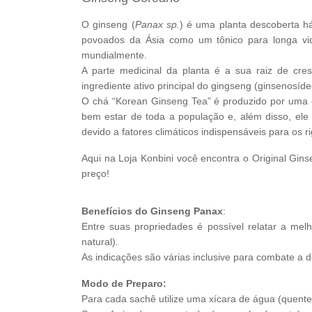
O ginseng (
Panax sp.
) é uma planta descoberta há
povoados da Ásia como um tônico para longa vi
mundialmente.
A parte medicinal da planta é a sua raiz de cre
ingrediente ativo principal do gingseng (ginsenosíd
O chá “Korean Ginseng Tea” é produzido por uma
bem estar de toda a população e, além disso, ele
devido a fatores climáticos indispensáveis para os r
Aqui na Loja
Konbini
você encontra o Original Gin
preço!
Benefícios do Ginseng Panax
:
Entre suas propriedades é possível relatar a mel
natural).
As indicações são várias inclusive para combate a d
Modo de Preparo:
Para cada sachê utilize uma xícara de água (quente