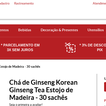
adastro
Rastreamento
Atendime
entos
Bebidas
Decoração & Presentes
Utensílios
* PARCELAMENTO EM
* 3% DE DESC
3X SEM JUROS
PIX
stojo de Madeira - 30 sachês
U
Chá de Ginseng Korean
Ginseng Tea Estojo de
Madeira - 30 sachês
Seja o primeira a avaliar!