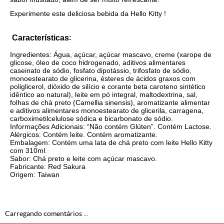
Experimente
este
deliciosa bebida da Hello Kitty !
Características
:
Ingredientes: Água, açúcar, açúcar mascavo, creme (xarope de
glicose, óleo de coco hidrogenado, aditivos alimentares
caseinato de sódio, fosfato dipotássio, trifosfato de sódio,
monoestearato de glicerina, ésteres de ácidos graxos com
poliglicerol, dióxido de silício e corante beta caroteno sintético
idêntico ao natural), leite em pó integral, maltodextrina, sal,
folhas de chá preto (Camellia sinensis), aromatizante alimentar
e aditivos alimentares monoestearato de glicerila, carragena,
carboximetilcelulose sódica e bicarbonato de sódio.
Informações Adicionais: “Não contém Glúten”. Contém Lactose.
Alérgicos: Contém leite. Contém aromatizante.
Embalagem: Contém uma lata de chá preto com leite Hello Kitty
com 310ml.
Sabor: Chá preto e leite com açúcar mascavo.
Fabricante: Red Sakura
Origem: Taiwan
Carregando comentários ...