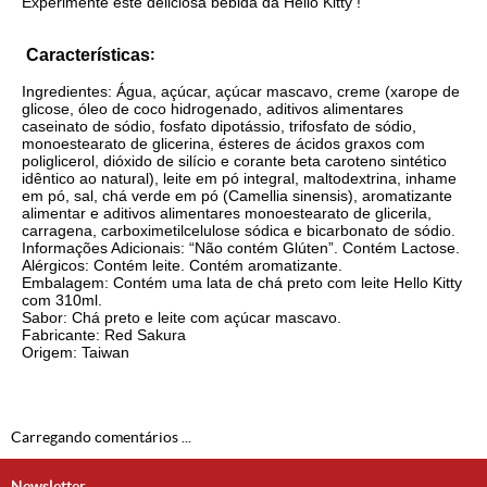
Experimente
este
deliciosa bebida da Hello Kitty !
Características
:
Ingredientes: Água, açúcar, açúcar mascavo, creme (xarope de
glicose, óleo de coco hidrogenado, aditivos alimentares
caseinato de sódio, fosfato dipotássio, trifosfato de sódio,
monoestearato de glicerina, ésteres de ácidos graxos com
poliglicerol, dióxido de silício e corante beta caroteno sintético
idêntico ao natural), leite em pó integral, maltodextrina, inhame
em pó, sal, chá verde em pó (Camellia sinensis), aromatizante
alimentar e aditivos alimentares monoestearato de glicerila,
carragena, carboximetilcelulose sódica e bicarbonato de sódio.
Informações Adicionais: “Não contém Glúten”. Contém Lactose.
Alérgicos: Contém leite. Contém aromatizante.
Embalagem: Contém uma lata de chá preto com leite Hello Kitty
com 310ml.
Sabor: Chá preto e leite com açúcar mascavo.
Fabricante: Red Sakura
Origem: Taiwan
Carregando comentários ...
Newsletter