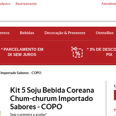
adastro
Rastreamento
Atendime
entos
Bebidas
Decoração & Presentes
Utensílios
* PARCELAMENTO EM
* 3% DE DESC
3X SEM JUROS
PIX
 Importado Sabores - COPO
U
Kit 5 Soju Bebida Coreana
Chum-churum Importado
Sabores - COPO
Seja o primeira a avaliar!