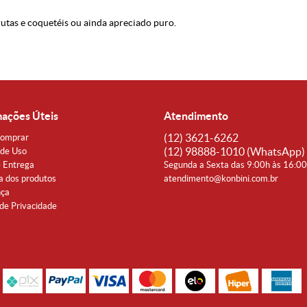
utas e coquetéis ou ainda apreciado puro.
mações Úteis
Atendimento
(12)
3621-6262
omprar
(12)
98888-1010
(WhatsApp)
de Uso
e Entrega
Segunda a Sexta das 9:00h às 16:0
a dos produtos
atendimento@konbini.com.br
nça
 de Privacidade