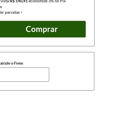
 vista
R$ 140,41
economize
3%
no Pix
x
er parcelas
Comprar
alcule o Frete: