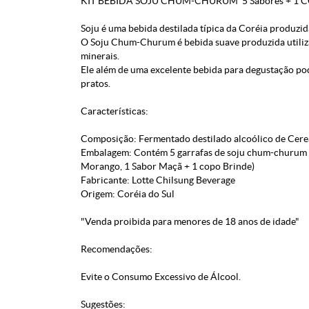
KIT BEBIDA SOJU CHUM-CHURUM 5 Sabores + 1 
Soju é uma bebida destilada típica da Coréia produzida
O Soju Chum-Churum é bebida suave produzida utiliza
minerais.
Ele além de uma excelente bebida para degustação pode
pratos.
Características:
Composição: Fermentado destilado alcoólico de Cerea
Embalagem: Contém 5 garrafas de soju chum-churum ( 
Morango, 1 Sabor Maçã + 1 copo Brinde)
Fabricante: Lotte Chilsung Beverage
Origem: Coréia do Sul
"Venda proibida para menores de 18 anos de idade"
Recomendações:
Evite o Consumo Excessivo de Álcool.
Sugestões: