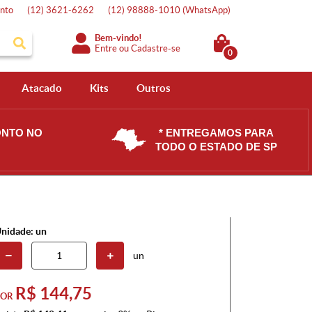
nto
(12)
3621-6262
(12)
98888-1010
(WhatsApp)
Bem-vindo!
Entre
ou
Cadastre-se
0
Atacado
Kits
Outros
ONTO NO
* ENTREGAMOS PARA
TODO O ESTADO DE SP
nidade: un
un
R$ 144,75
POR