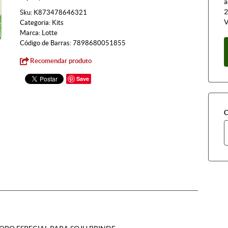
à
2
Sku:
K873478646321
V
Categoria:
Kits
Marca:
Lotte
Código de Barras:
7898680051855
Recomendar produto
Save
C