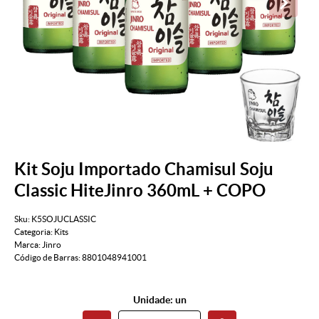
Kit Soju Importado Chamisul Soju
Classic HiteJinro 360mL + COPO
Sku:
K5SOJUCLASSIC
Categoria:
Kits
Marca:
Jinro
Código de Barras:
8801048941001
Unidade: un