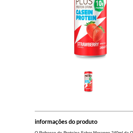
informações do produto
O Refresco de Proteína Sabor Morango 240ml da OK