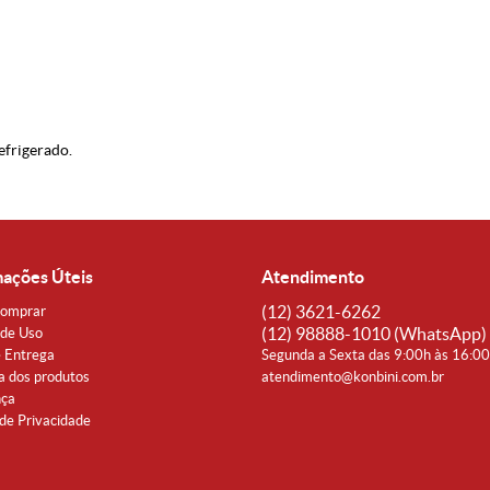
efrigerado.
mações Úteis
Atendimento
(12)
3621-6262
omprar
(12)
98888-1010
(WhatsApp)
de Uso
e Entrega
Segunda a Sexta das 9:00h às 16:0
a dos produtos
atendimento@konbini.com.br
nça
 de Privacidade