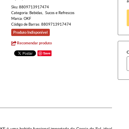
à
Sku:
8809713917474
Categoria:
Bebidas
Sucos e Refrescos
Marca:
OKF
Código de Barras:
8809713917474
Produto Indisponível
Recomendar produto
C
Save
F é uma bebida funcional importada da Coreia do Sul, ideal