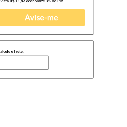
 vista
R$ 11,83
economize
3%
no Pix
Avise-me
alcule o Frete: