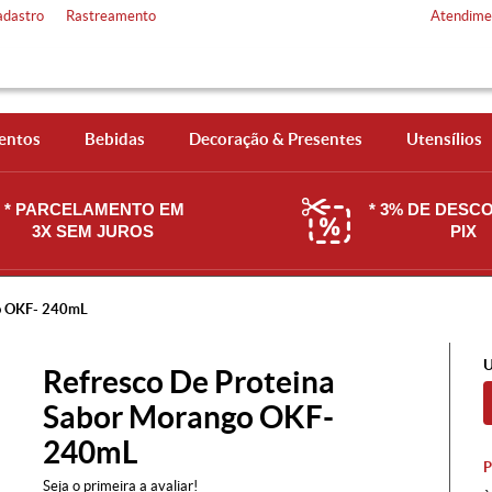
adastro
Rastreamento
Atendime
entos
Bebidas
Decoração & Presentes
Utensílios
* PARCELAMENTO EM
* 3% DE DESC
3X SEM JUROS
PIX
go OKF- 240mL
U
Refresco De Proteina
Sabor Morango OKF-
240mL
Seja o primeira a avaliar!