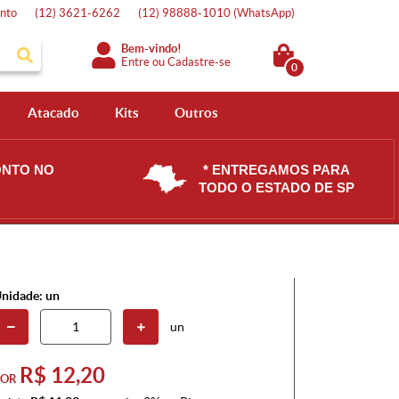
nto
(12)
3621-6262
(12)
98888-1010
(WhatsApp)
Bem-vindo!
Entre
ou
Cadastre-se
0
Atacado
Kits
Outros
ONTO NO
* ENTREGAMOS PARA
TODO O ESTADO DE SP
nidade: un
un
R$ 12,20
POR