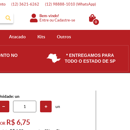
nto
(12)
3621-6262
(12)
98888-1010
(WhatsApp)
Bem-vindo!
Entre
ou
Cadastre-se
0
Atacado
Kits
Outros
ONTO NO
* ENTREGAMOS PARA
TODO O ESTADO DE SP
nidade: un
un
R$ 6,75
POR