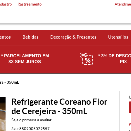
adastro
Rastreamento
Atendime
entos
Bebidas
Decoração & Presentes
Utensílios
* PARCELAMENTO EM
* 3% DE DESC
3X SEM JUROS
PIX
ira - 350mL
U
Refrigerante Coreano Flor
de Cerejeira - 350mL
Seja o primeira a avaliar!
Sku:
8809005029557