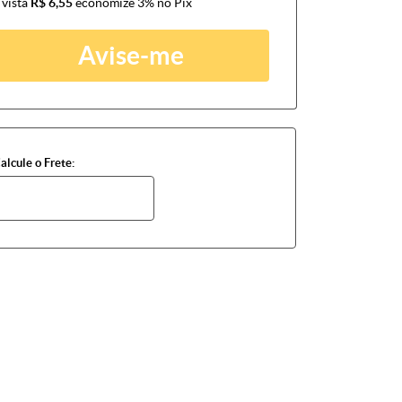
 vista
R$ 6,55
economize
3%
no Pix
Avise-me
alcule o Frete: