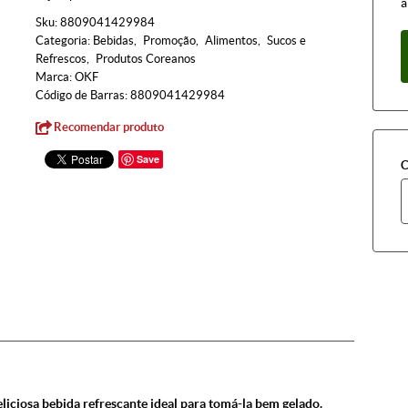
à
Sku:
8809041429984
Categoria:
Bebidas
Promoção
Alimentos
Sucos e
Refrescos
Produtos Coreanos
Marca:
OKF
Código de Barras:
8809041429984
Recomendar produto
Save
C
liciosa bebida refrescante ideal para tomá-la bem gelado.