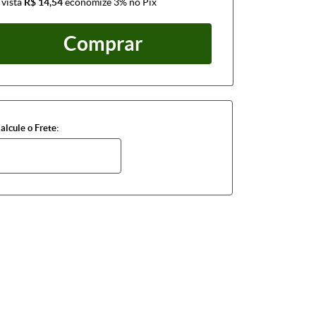
 vista
R$ 14,54
economize
3%
no Pix
Comprar
alcule o Frete: