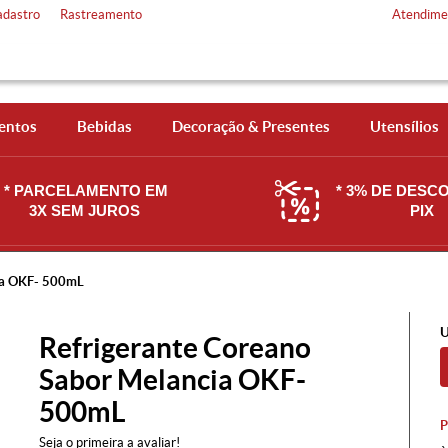
adastro
Rastreamento
Atendime
entos
Bebidas
Decoração & Presentes
Utensílios
* PARCELAMENTO EM
* 3% DE DESC
3X SEM JUROS
PIX
ia OKF- 500mL
U
Refrigerante Coreano
Sabor Melancia OKF-
500mL
Seja o primeira a avaliar!