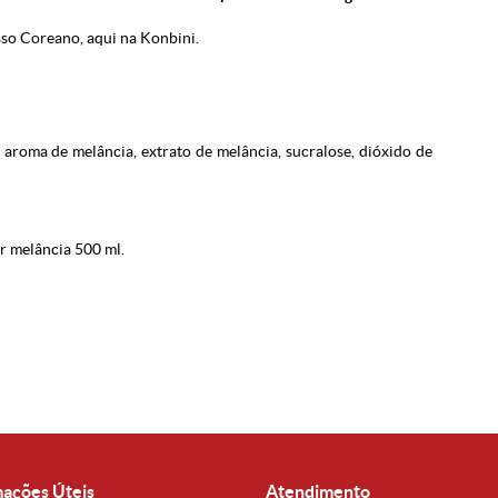
sso Coreano, aqui na Konbini.
, aroma de melância, extrato de melância, sucralose, dióxido de
r melância 500 ml.
mações Úteis
Atendimento