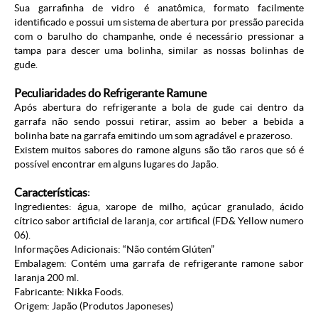
Sua garrafinha de vidro é anatômica, formato facilmente
identificado e possui um sistema de abertura por pressão parecida
com o barulho do champanhe, onde é necessário pressionar a
tampa para descer uma bolinha, similar as nossas bolinhas de
gude.
Peculiaridades do Refrigerante Ramune
Após abertura do refrigerante a bola de gude cai dentro da
garrafa não sendo possui retirar, assim ao beber a bebida a
bolinha bate na garrafa emitindo um som agradável e prazeroso.
Existem muitos sabores do ramone alguns são tão raros que só é
possível encontrar em alguns lugares do Japão.
Características
:
Ingredientes: água, xarope de milho, açúcar granulado, ácido
cítrico sabor artificial de laranja, cor artifical (FD& Yellow numero
06).
Informações Adicionais: “Não contém Glúten”
Embalagem: Contém uma garrafa de refrigerante ramone sabor
laranja 200 ml.
Fabricante: Nikka Foods.
Origem: Japão (
Produtos Japoneses
)