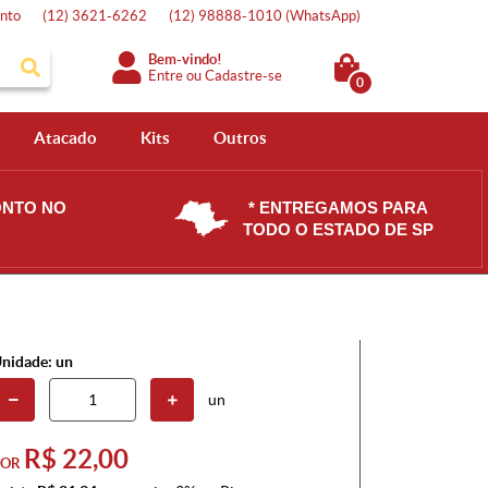
nto
(12)
3621-6262
(12)
98888-1010
(WhatsApp)
Bem-vindo!
Entre
ou
Cadastre-se
0
Atacado
Kits
Outros
ONTO NO
* ENTREGAMOS PARA
TODO O ESTADO DE SP
nidade: un
un
R$ 22,00
POR