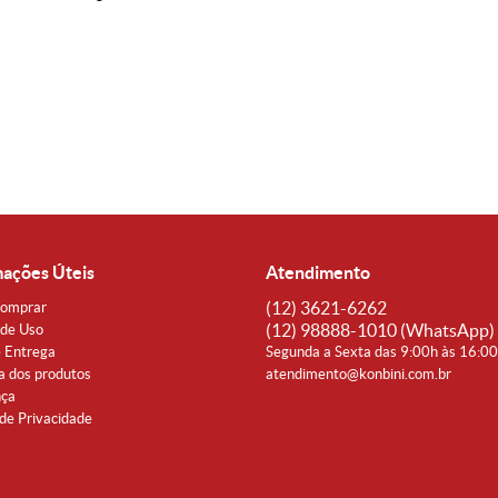
mações Úteis
Atendimento
(12)
3621-6262
omprar
(12)
98888-1010
(WhatsApp)
de Uso
e Entrega
Segunda a Sexta das 9:00h às 16:0
a dos produtos
atendimento@konbini.com.br
nça
 de Privacidade