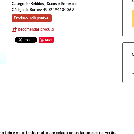
à
Categoria:
Bebidas
Sucos e Refrescos
Código de Barras:
4902494180069
Produto Indisponível
Recomendar produto
Save
C
 febre no oriente, muito apreciado pelos japoneses no verão,