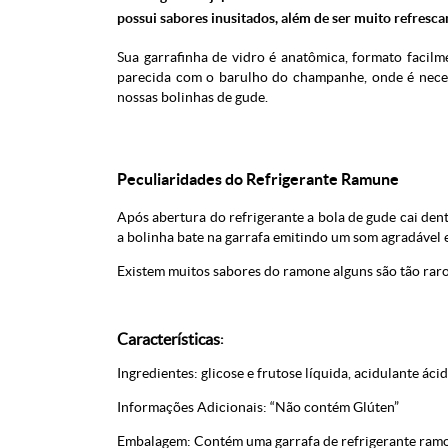
possui sabores inusitados, além de ser muito refresca
Sua garrafinha de vidro é anatômica, formato facilm
parecida com o barulho do champanhe, onde é necess
nossas bolinhas de gude.
Peculiaridades do Refrigerante Ramune
Após abertura do refrigerante a bola de gude cai dent
a bolinha bate na garrafa emitindo um som agradável 
Existem muitos sabores do ramone alguns são tão raro
Características
:
Ingredientes: glicose e frutose líquida, acidulante áci
Informações Adicionais: “Não contém Glúten”
Embalagem: Contém uma garrafa de refrigerante ramo