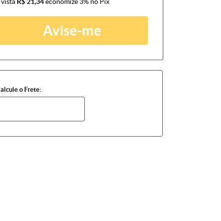
 vista
R$ 21,34
economize
3%
no Pix
Avise-me
alcule o Frete: