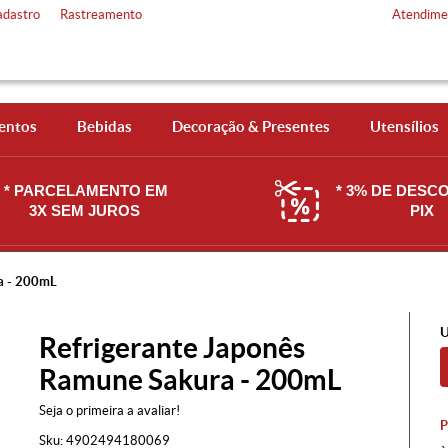
adastro
Rastreamento
Atendime
entos
Bebidas
Decoração & Presentes
Utensílios
* PARCELAMENTO EM
* 3% DE DESC
3X SEM JUROS
PIX
a - 200mL
U
Refrigerante Japonês
Ramune Sakura - 200mL
Seja o primeira a avaliar!
Sku:
4902494180069