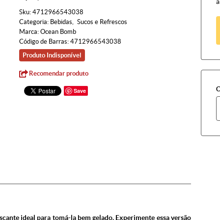
à
Sku:
4712966543038
Categoria:
Bebidas
Sucos e Refrescos
Marca:
Ocean Bomb
Código de Barras:
4712966543038
Produto Indisponível
Recomendar produto
C
Save
escante ideal para tomá-la bem gelado. Experimente essa versão