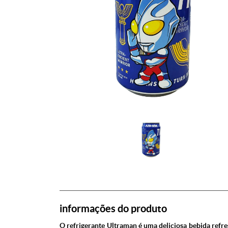
informações do produto
O refrigerante Ultraman é uma deliciosa bebida refr