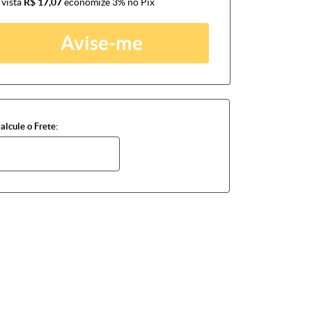
 vista
R$ 17,07
economize
3%
no Pix
Avise-me
alcule o Frete: