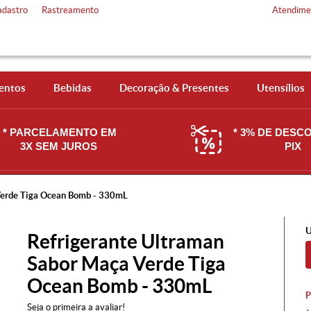
adastro
Rastreamento
Atendime
entos
Bebidas
Decoração & Presentes
Utensílios
* PARCELAMENTO EM
* 3% DE DESC
3X SEM JUROS
PIX
Verde Tiga Ocean Bomb - 330mL
U
Refrigerante Ultraman
Sabor Maça Verde Tiga
Ocean Bomb - 330mL
Seja o primeira a avaliar!