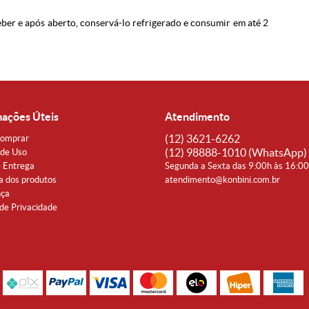
eber e após aberto, conservá-lo refrigerado e consumir em até 2
mações Úteis
Atendimento
(12)
3621-6262
omprar
(12)
98888-1010
(WhatsApp)
de Uso
e Entrega
Segunda a Sexta das 9:00h às 16:0
a dos produtos
atendimento@konbini.com.br
nça
 de Privacidade