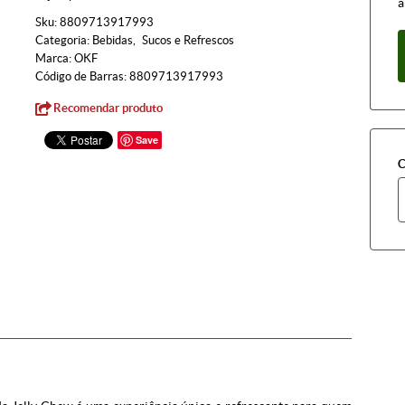
à
Sku:
8809713917993
Categoria:
Bebidas
Sucos e Refrescos
Marca:
OKF
Código de Barras:
8809713917993
Recomendar produto
Save
C