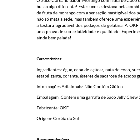
O Suco Coreano Sabor Morango com Nata de Coco da 
busca algo diferente! Este suco se destaca pela comb
da fruta de morango com a sensação mastigável dos pe
não só mata a sede, mas também oferece uma experiênci
a textura agradável dos pedaços de gelatina. A OKF 
uma prova de sua criatividade e qualidade. Experime
ainda bem gelada!
Características:
Ingredientes: água, cana de açúcar, nata de coco, su
estabilizante, corante, ésteres de sacarose de acidos g
Informações Adicionais: Não Contém Glúten
Embalagem: Contém uma garrafa de Suco Jelly Chew
Fabricante: OKF
Origem: Coréia do Sul
Recomendações: