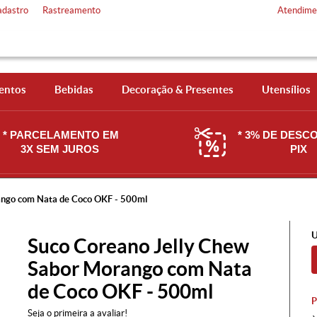
adastro
Rastreamento
Atendime
entos
Bebidas
Decoração & Presentes
Utensílios
* PARCELAMENTO EM
* 3% DE DESC
3X SEM JUROS
PIX
ango com Nata de Coco OKF - 500ml
U
Suco Coreano Jelly Chew
Sabor Morango com Nata
de Coco OKF - 500ml
Seja o primeira a avaliar!