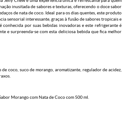
Jelly Chew é uma experiência única e refrescante para quem
inação inusitada de sabores e texturas, oferecendo o doce sabor
daços de nata de coco. Ideal para os dias quentes, este produto
a sensorial interessante, graças à fusão de sabores tropicais e
é conhecida por suas bebidas inovadoras e este refrigerante é
nte e surpreenda-se com esta deliciosa bebida que fica melhor
co de coco, suco de morango, aromatizante, regulador de acidez,
raxos.
 Sabor Morango com Nata de Coco com 500 ml.