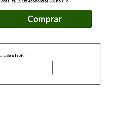
 vista
R$ 15,08
economize
3%
no Pix
Comprar
alcule o Frete: