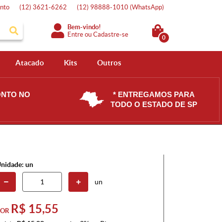
nto
(12)
3621-6262
(12)
98888-1010
(WhatsApp)
Bem-vindo!
Entre
ou
Cadastre-se
0
Atacado
Kits
Outros
ONTO NO
* ENTREGAMOS PARA
TODO O ESTADO DE SP
nidade: un
un
R$ 15,55
POR