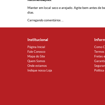
Manter em local seco e arejado. Agite bem antes de b
dias.
Carregando comentários ...
Institucional
Infor
Página Inicial
Como C
Fale Conosco
Termos 
Mapa do Site
Fretes 
Quem Somos
Garanti
Onde estamos
Segura
Indique nossa Loja
Política