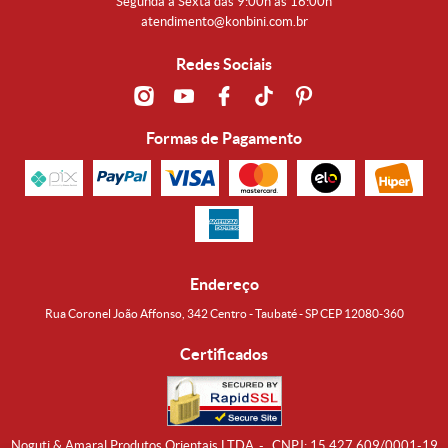
Segunda a Sexta das 9:00h às 16:00h
atendimento@konbini.com.br
Redes Sociais
Formas de Pagamento
Endereço
Rua Coronel João Affonso, 342 Centro - Taubaté - SP CEP 12080-360
Certificados
Noguti & Amaral Produtos Orientais LTDA
CNPJ: 15.427.609/0001-19