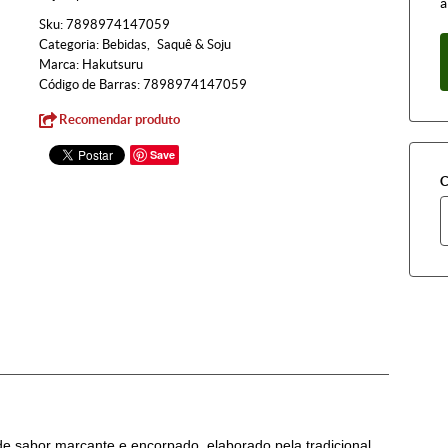
à
Sku:
7898974147059
Categoria:
Bebidas
Saquê & Soju
Marca:
Hakutsuru
Código de Barras:
7898974147059
Recomendar produto
Save
C
sabor marcante e encorpado, elaborado pela tradicional