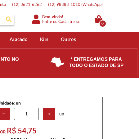
nto
(12)
3621-6262
(12)
98888-1010
(WhatsApp)
Bem-vindo!
Entre
ou
Cadastre-se
0
Atacado
Kits
Outros
ONTO NO
* ENTREGAMOS PARA
TODO O ESTADO DE SP
nidade: un
un
R$ 54,75
POR