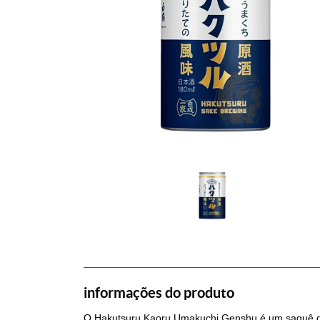
informações do produto
O Hakutsuru Kaoru Umakuchi Genshu é um saquê de 