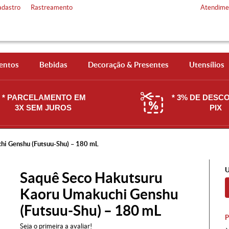
adastro
Rastreamento
Atendime
entos
Bebidas
Decoração & Presentes
Utensílios
* PARCELAMENTO EM
* 3% DE DESC
3X SEM JUROS
PIX
hi Genshu (Futsuu-Shu) – 180 mL
U
Saquê Seco Hakutsuru
Kaoru Umakuchi Genshu
(Futsuu-Shu) – 180 mL
Seja o primeira a avaliar!