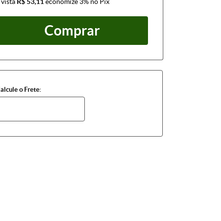
 vista
R$ 53,11
economize
3%
no Pix
Comprar
alcule o Frete: