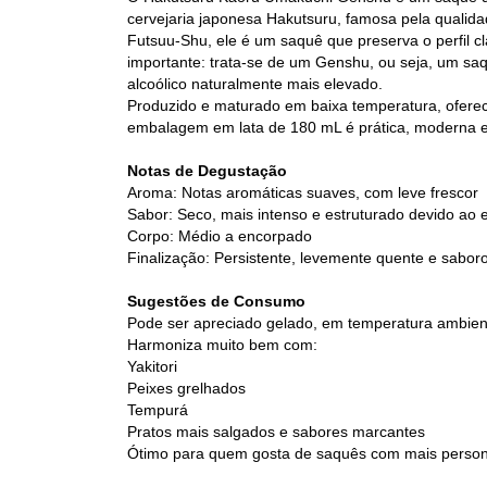
cervejaria japonesa Hakutsuru, famosa pela qualida
Futsuu-Shu, ele é um saquê que preserva o perfil c
importante: trata-se de um Genshu, ou seja, um saq
alcoólico naturalmente mais elevado.
Produzido e maturado em baixa temperatura, oferece
embalagem em lata de 180 mL é prática, moderna e 
Notas de Degustação
Aroma: Notas aromáticas suaves, com leve frescor
Sabor: Seco, mais intenso e estruturado devido ao 
Corpo: Médio a encorpado
Finalização: Persistente, levemente quente e sabor
Sugestões de Consumo
Pode ser apreciado gelado, em temperatura ambien
Harmoniza muito bem com:
Yakitori
Peixes grelhados
Tempurá
Pratos mais salgados e sabores marcantes
Ótimo para quem gosta de saquês com mais persona