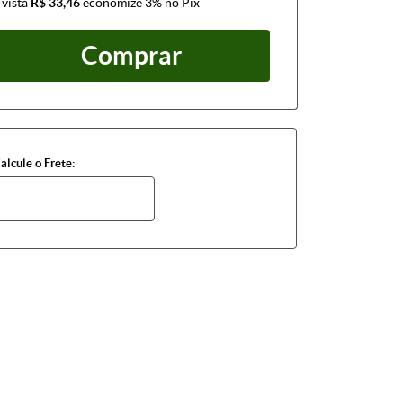
 vista
R$ 33,46
economize
3%
no Pix
Comprar
alcule o Frete: