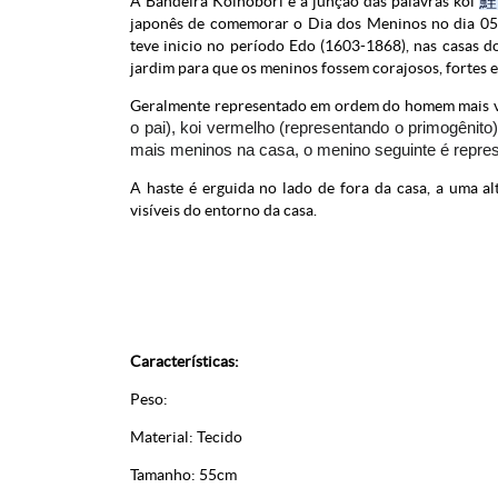
鯉
A Bandeira Koinobori é a junção das palavras koi
japonês de comemorar o Dia dos Meninos no dia 05 
teve inicio no período Edo (1603-1868), nas casas 
jardim para que os meninos fossem corajosos, fortes
Geralmente representado em ordem do homem mais ve
o pai),
koi
vermelho (representando o primogênito)
mais meninos na casa, o menino seguinte é repre
A haste é erguida no lado de fora da casa, a uma a
visíveis do entorno da casa.
Características:
Peso:
Material: Tecido
Tamanho: 55cm