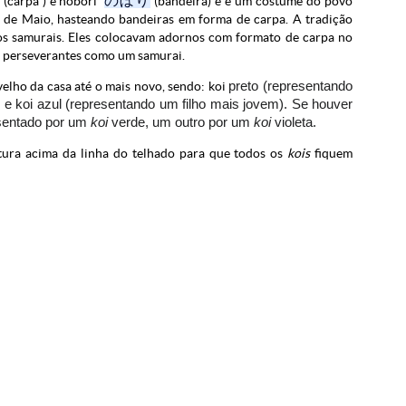
のぼり
(carpa ) e nobori
(bandeira) e é um costume do povo
de Maio, hasteando bandeiras em forma de carpa. A tradição
dos samurais. Eles colocavam adornos com formato de carpa no
 e perseverantes como um samurai.
lho da casa até o mais novo, sendo: koi
preto (representando
 e koi
azul (representando um filho mais jovem).
Se houver
sentado por um
koi
verde, um outro por um
koi
violeta.
ltura acima da linha do telhado para que todos os
kois
fiquem