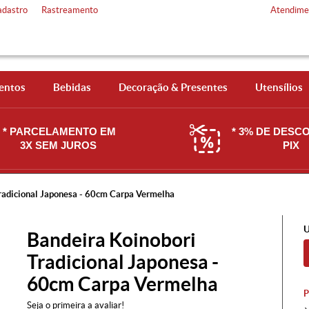
adastro
Rastreamento
Atendime
entos
Bebidas
Decoração & Presentes
Utensílios
* PARCELAMENTO EM
* 3% DE DESC
3X SEM JUROS
PIX
radicional Japonesa - 60cm Carpa Vermelha
U
Bandeira Koinobori
Tradicional Japonesa -
60cm Carpa Vermelha
Seja o primeira a avaliar!