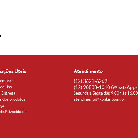
a
mações Úteis
Atendimento
(12)
3621-6262
omprar
(12)
98888-1010
(WhatsApp)
de Uso
e Entrega
Segunda a Sexta das 9:00h às 16:0
a dos produtos
atendimento@konbini.com.br
nça
 de Privacidade