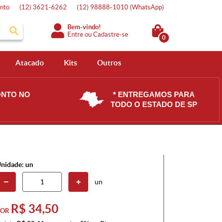
nto
(12)
3621-6262
(12)
98888-1010
(WhatsApp)
Bem-vindo!
Entre
ou
Cadastre-se
0
Atacado
Kits
Outros
ONTO NO
* ENTREGAMOS PARA
TODO O ESTADO DE SP
nidade: un
un
R$ 34,50
POR