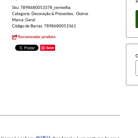
à
Sku:
7898680053378_vermelha
Categoria:
Decoração & Presentes
Outros
Marca:
Geral
Código de Barras:
7898680053361
Recomendar produto
Save
C