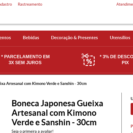
adastro
Rastreamento
Atendime
entos
Bebidas
Decoração & Presentes
Utensílios
* PARCELAMENTO EM
* 3% DE DESC
3X SEM JUROS
PIX
ixa Artesanal com Kimono Verde e Sanshin - 30cm
U
Boneca Japonesa Gueixa
Artesanal com Kimono
Verde e Sanshin - 30cm
Seja o primeira a avaliar!