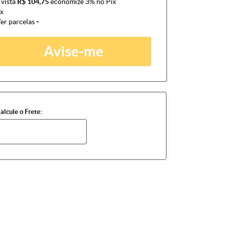
 vista
R$ 104,75
economize
3%
no Pix
x
er parcelas
Avise-me
alcule o Frete: