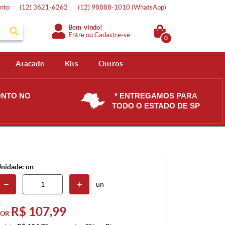
nto
(12)
3621-6262
(12)
98888-1010
(WhatsApp)
Bem-vindo!
Entre
ou
Cadastre-se
0
Atacado
Kits
Outros
ONTO NO
* ENTREGAMOS PARA
TODO O ESTADO DE SP
nidade: un
un
R$ 107,99
POR