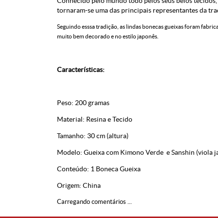
Conhecido pelo mundo todo pelos seus belos tecidos,
tornaram-se uma das principais representantes da tra
Seguindo esssa tradição, as lindas bonecas gueixas foram fabri
muito bem decorado e no estilo japonês.
Características:
Peso: 200 gramas
Material: Resina e Tecido
Tamanho: 30 cm (altura)
Modelo: Gueixa com Kimono Verde e Sanshin (viola j
Conteúdo: 1 Boneca Gueixa
Origem: China
Carregando comentários ...