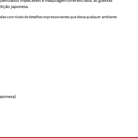
 pentiados impecáveis e maquiagem diferenciada, às gueixas
dição japonesa.
cadas com níveis de detalhes impressionantes que deixa qualquer ambiente
aponesa).