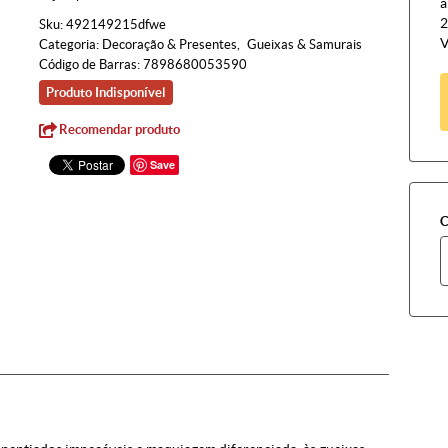
à
2
Sku:
492149215dfwe
V
Categoria:
Decoração & Presentes
Gueixas & Samurais
Código de Barras:
7898680053590
Produto Indisponível
Recomendar produto
Save
C