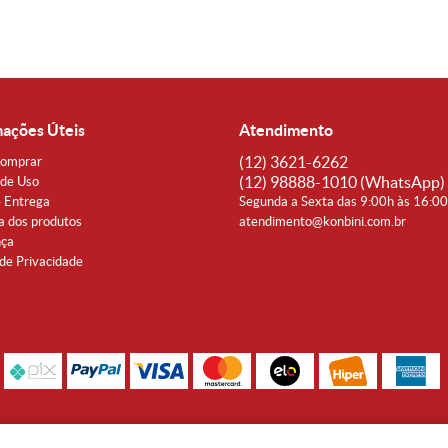
mações Úteis
Atendimento
(12)
3621-6262
omprar
(12)
98888-1010
(WhatsApp)
de Uso
e Entrega
Segunda a Sexta das 9:00h às 16:0
a dos produtos
atendimento@konbini.com.br
nça
 de Privacidade
Rua Coronel João Affonso, 342 Centro - Taubaté - SP CEP 12080-360