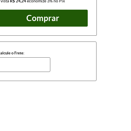
 vista
R$ 24,24
economize
3%
no Pix
Comprar
alcule o Frete: