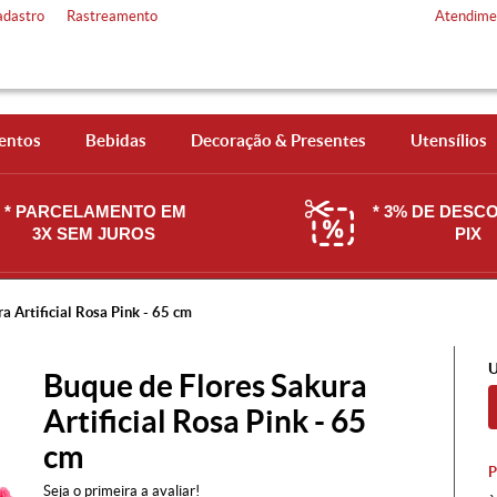
adastro
Rastreamento
Atendime
entos
Bebidas
Decoração & Presentes
Utensílios
* PARCELAMENTO EM
* 3% DE DESC
3X SEM JUROS
PIX
a Artificial Rosa Pink - 65 cm
U
Buque de Flores Sakura
Artificial Rosa Pink - 65
cm
Seja o primeira a avaliar!