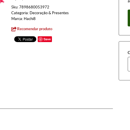
à
Sku:
7898680053972
Categoria:
Decoração & Presentes
Marca:
Hachi8
Recomendar produto
Save
C