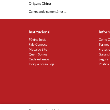
Origem: China
Carregando comentários ...
Institucional
Infor
Página Inicial
Como C
Fale Conosco
Termos 
Mapa do Site
Fretes 
Quem Somos
Garanti
Onde estamos
Segura
Indique nossa Loja
Política